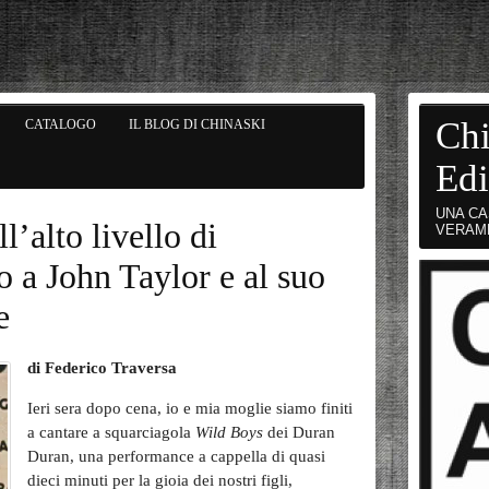
Chi
CATALOGO
IL BLOG DI CHINASKI
Edi
UNA CA
l’alto livello di
VERAM
o a John Taylor e al suo
e
di Federico Traversa
Ieri sera dopo cena, io e mia moglie siamo finiti
a cantare a squarciagola
Wild Boys
dei Duran
Duran, una performance a cappella di quasi
dieci minuti per la gioia dei nostri figli,