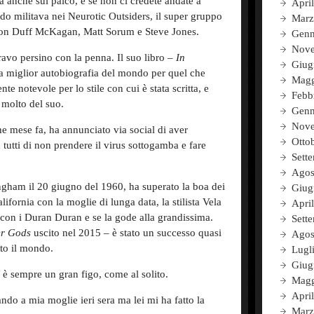
 anche sul palco, e se non ci credete andate a
Apri
do militava nei Neurotic Outsiders, il super gruppo
Marz
con Duff McKagan, Matt Sorum e Steve Jones.
Genn
Nove
bravo persino con la penna. Il suo libro –
In
Giug
la miglior autobiografia del mondo per quel che
Magg
te notevole per lo stile con cui è stata scritta, e
Febb
 molto del suo.
Genn
Nove
 mese fa, ha annunciato via social di aver
Otto
 tutti di non prendere il virus sottogamba e fare
Sett
Agos
gham il 20 giugno del 1960, ha superato la boa dei
Giug
ifornia con la moglie di lunga data, la stilista Vela
Apri
con i Duran Duran e se la gode alla grandissima.
Sett
r Gods
uscito nel 2015 – è stato un successo quasi
Agos
tto il mondo.
Lugl
Giug
 è sempre un gran figo, come al solito.
Magg
Apri
do a mia moglie ieri sera ma lei mi ha fatto la
Marz