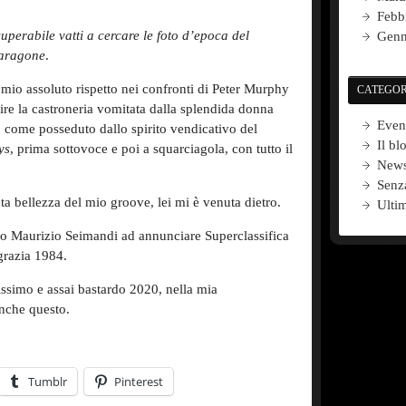
Febb
superabile
vatti a cercare le foto
d’epoca
del
Genn
paragone
.
 mio assoluto rispetto nei confronti di Peter Murphy
CATEGOR
cire la castroneria vomitata dalla splendida donna
Even
, come posseduto dallo spirito vendicativo del
Il bl
y
s
, prima sottovoce e poi a squarciagola, con tutto il
New
Senz
ata bellezza del mio groove, lei mi è venuta dietro.
Ultim
lo Maurizio Seimandi ad annunciare Superclassifica
 grazia 1984.
lissimo e assai bastardo 2020, nella mia
nche questo.
Tumblr
Pinterest