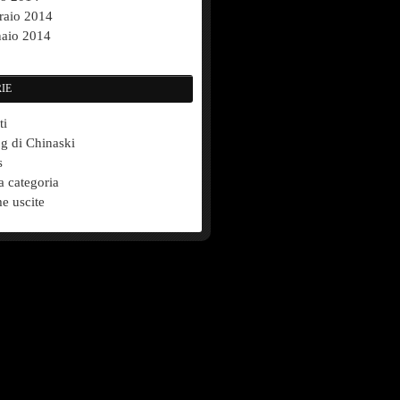
raio 2014
aio 2014
IE
ti
og di Chinaski
s
a categoria
e uscite