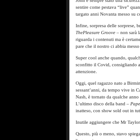
John è sempre stato una sicurezza
sentire come pestava “live” quan
targato anni Novanta messo su 
Infine, sorpresa delle sorprese, 
The
Pleasure
Groove
– non sarà 
riguarda i contenuti ma è certamen
pare che il nostro ci abbia messo
Super cool anche quando, qualche
sconfitto il Covid, consigliando a
attenzione.
Oggi, quel ragazzo nato a Birmin
sessant’anni, da tempo vive in Cal
Nash, è tornato da qualche anno 
L’ultimo disco della band –
Pape
inatteso, con show sold out in tu
Inutile aggiungere che Mr Taylor
Questo, più o meno, stavo spiegan