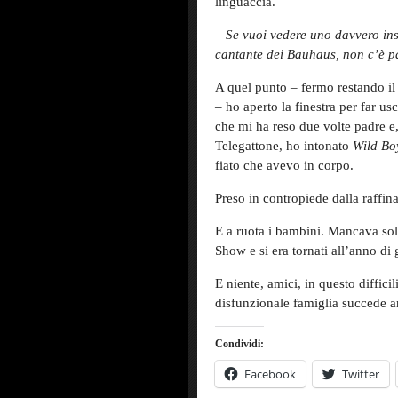
linguaccia.
–
Se vuoi vedere uno davvero
in
cantante dei Bauhaus,
non c’è 
A quel punto – fermo restando il
– ho aperto la finestra per far us
che mi ha reso due volte padre e
Telegattone, ho intonato
Wild Bo
fiato che avevo in corpo.
Preso in contropiede dalla raffin
E a ruota i bambini. Mancava so
Show e si era tornati all’anno di
E niente, amici, in questo diffici
disfunzionale famiglia succede a
Condividi:
Facebook
Twitter