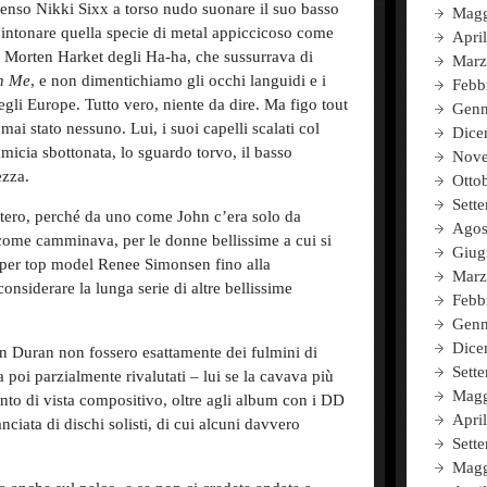
enso Nikki Sixx a torso nudo suonare il suo basso
Magg
intonare quella specie di metal appiccicoso come
Apri
i Morten Harket degli Ha-ha, che sussurrava di
Marz
n Me
, e non dimentichiamo gli occhi languidi e i
Febb
egli Europe. Tutto vero, niente da dire. Ma figo tout
Genn
ai stato nessuno. Lui, i suoi capelli scalati col
Dice
amicia sbottonata, lo sguardo torvo, il basso
Nove
ezza.
Otto
Sett
ero, perché da uno come John c’era solo da
Agos
come camminava, per le donne bellissime a cui si
Giug
uper top model Renee Simonsen fino alla
Marz
onsiderare la lunga serie di altre bellissime
Febb
Genn
Dice
n Duran non fossero esattamente dei fulmini di
Sett
 poi parzialmente rivalutati – lui se la cavava più
Magg
nto di vista compositivo, oltre agli album con i DD
Apri
ciata di dischi solisti, di cui alcuni davvero
Sett
Magg