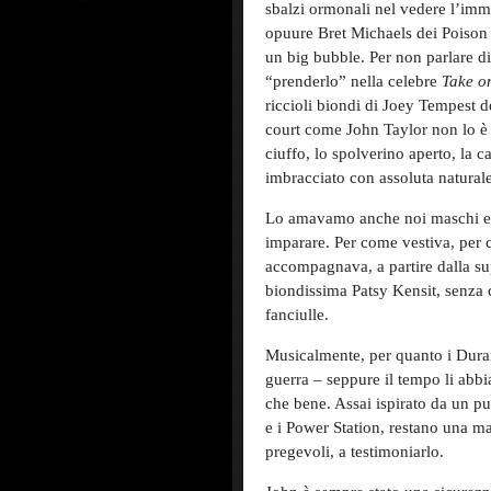
sbalzi ormonali nel vedere l’imm
opuure Bret Michaels dei Poison 
un big bubble. Per non parlare d
“prenderlo” nella celebre
Take o
riccioli biondi di Joey Tempest d
court come John Taylor non lo è m
ciuffo, lo spolverino aperto, la c
imbracciato con assoluta natural
Lo amavamo anche noi maschi et
imparare. Per come vestiva, per 
accompagnava, a partire dalla s
biondissima Patsy Kensit, senza c
fanciulle.
Musicalmente, per quanto i Dura
guerra – seppure il tempo li abbia
che bene. Assai ispirato da un pu
e i Power Station, restano una man
pregevoli, a testimoniarlo.