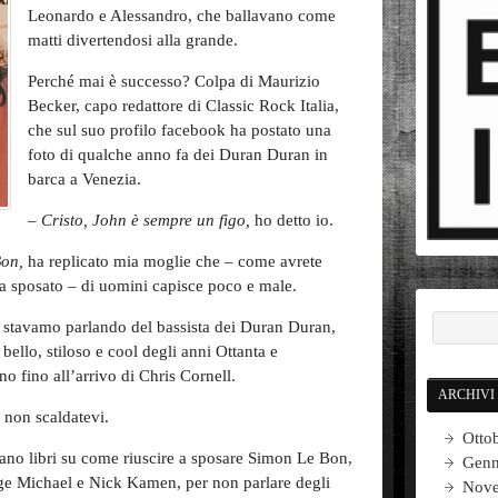
Leonardo e Alessandro, che ballavano come
matti divertendosi alla grande.
Perché mai è successo? Colpa di Maurizio
Becker, capo redattore di Classic Rock Italia,
che sul suo profilo facebook ha postato una
foto di qualche anno fa dei Duran Duran in
barca a Venezia.
–
Cristo, John è sempre un figo,
ho detto io.
Bon,
ha replicato mia moglie che – come avrete
a sposato – di uomini capisce poco e male.
 stavamo parlando del bassista dei Duran Duran,
 bello, stiloso e cool degli anni Ottanta e
 fino all’arrivo di Chris Cornell.
ARCHIVI
 non scaldatevi.
Otto
evano libri su come riuscire a sposare Simon Le Bon,
Genn
rge Michael e Nick Kamen, per non parlare degli
Nove