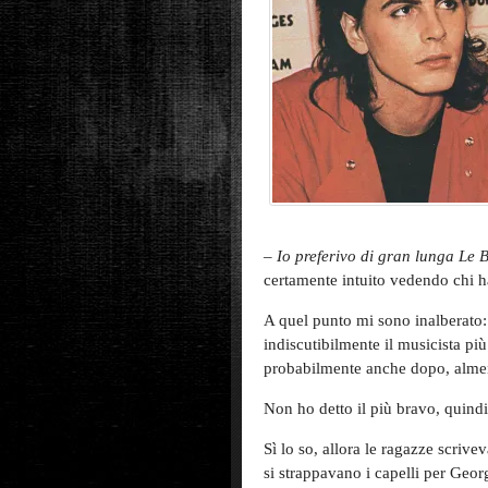
–
Io preferivo di gran lunga Le 
certamente intuito vedendo chi h
A quel punto mi sono inalberato:
indiscutibilmente il musicista più
probabilmente anche dopo, almeno
Non ho detto il più bravo, quindi
Sì lo so, allora le ragazze scriv
si strappavano i capelli per Geo