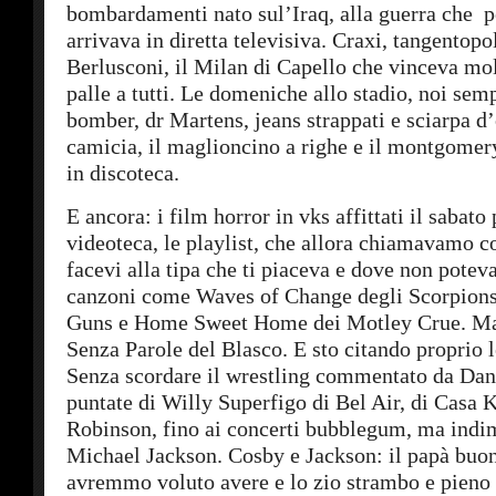
bombardamenti nato sul’Iraq, alla guerra che p
arrivava in diretta televisiva. Craxi, tangentopol
Berlusconi, il Milan di Capello che vinceva mol
palle a tutti. Le domeniche allo stadio, noi sem
bomber, dr Martens, jeans strappati e sciarpa d
camicia, il maglioncino a righe e il montgomery
in discoteca.
E ancora: i film horror in vks affittati il sabat
videoteca, le playlist, che allora chiamavamo c
facevi alla tipa che ti piaceva e dove non pote
canzoni come Waves of Change degli Scorpions
Guns e Home Sweet Home dei Motley Crue. Ma
Senza Parole del Blasco. E sto citando proprio l
Senza scordare il wrestling commentato da Dan 
puntate di Willy Superfigo di Bel Air, di Casa 
Robinson, fino ai concerti bubblegum, ma indim
Michael Jackson. Cosby e Jackson: il papà buon
avremmo voluto avere e lo zio strambo e pieno 