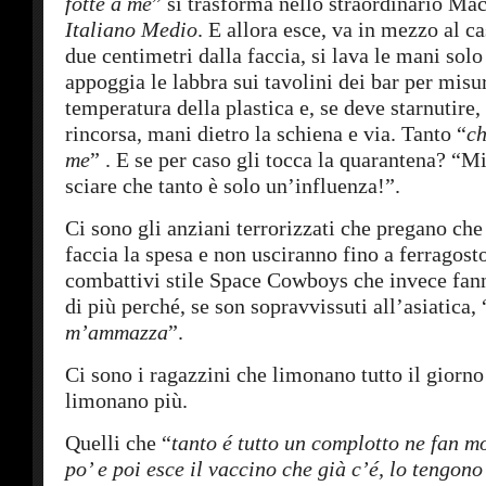
fotte a me
” si trasforma nello straordinario Ma
Italiano Medio
. E allora esce, va in mezzo al ca
due centimetri dalla faccia, si lava le mani sol
appoggia le labbra sui tavolini dei bar per misu
temperatura della plastica e, se deve starnutire,
rincorsa, mani dietro la schiena e via. Tanto “
ch
me
” . E se per caso gli tocca la quarantena? “Mi
sciare che tanto è solo un’influenza!”.
Ci sono gli anziani terrorizzati che pregano che
faccia la spesa e non usciranno fino a ferragosto,
combattivi stile Space Cowboys che invece fann
di più perché, se son sopravvissuti all’asiatica, 
m’ammazza
”.
Ci sono i ragazzini che limonano tutto il giorno
limonano più.
Quelli che “
tanto é tutto un complotto ne fan m
po’ e poi esce il vaccino che già c’é, lo tengono 