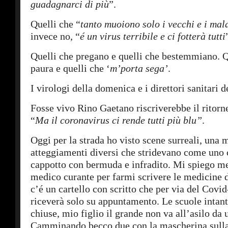
guadagnarci di più
”.
Quelli che “
tanto muoiono solo i vecchi e i mala
invece no, “
é un virus terribile e ci fotterà tutti
Quelli che pregano e quelli che bestemmiano. 
paura e quelli che ‘
m’porta sega’
.
I virologi della domenica e i direttori sanitari d
Fosse vivo Rino Gaetano riscriverebbe il ritorne
“
Ma il coronavirus ci rende tutti più blu”
.
Oggi per la strada ho visto scene surreali, una 
atteggiamenti diversi che stridevano come uno 
cappotto con bermuda e infradito. Mi spiego me
medico curante per farmi scrivere le medicin
c’é un cartello con scritto che per via del Covid
riceverà solo su appuntamento. Le scuole intant
chiuse, mio figlio il grande non va all’asilo da 
Camminando becco due con la mascherina sull