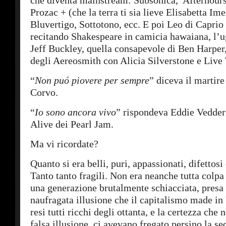
che diventa mainstream: Subsonica, Afterhours,
Prozac + (che la terra ti sia lieve Elisabetta Ime
Bluvertigo, Sottotono, ecc. E poi Leo di Capri
recitando Shakespeare in camicia hawaiana, l’ug
Jeff Buckley, quella consapevole di Ben Harper
degli Aereosmith con Alicia Silverstone e Live
“
Non puó piovere per sempre
” diceva il martir
Corvo.
“
Io sono ancora vivo
” rispondeva Eddie Vedder
Alive dei Pearl Jam.
Ma vi ricordate?
Quanto si era belli, puri, appassionati, difettosi 
Tanto tanto fragili. Non era neanche tutta colp
una generazione brutalmente schiacciata, presa 
naufragata illusione che il capitalismo made in
resi tutti ricchi degli ottanta, e la certezza che
falsa illusione ci avevano fregato persino la sed