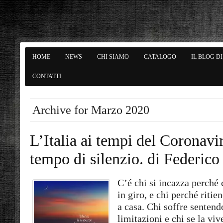
HOME
NEWS
CHI SIAMO
CATALOGO
IL BLOG D
CONTATTI
Archive for Marzo 2020
L’Italia ai tempi del Coronavir
tempo di silenzio. di Federico
C’é chi si incazza perché 
in giro, e chi perché ritie
a casa. Chi soffre sentend
limitazioni e chi se la vi