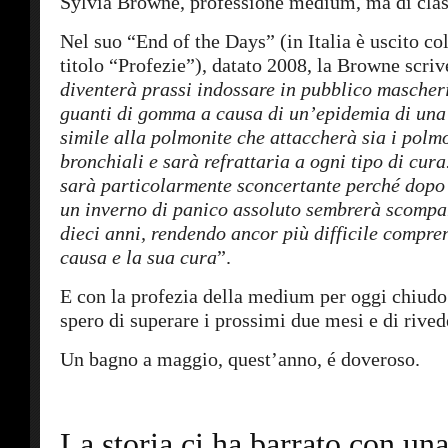
Sylvia Browne, professione medium, ma di clas
Nel suo “End of the Days” (in Italia è uscito co
titolo “Profezie”), datato 2008, la Browne scriv
diventerà prassi indossare in pubblico mascher
guanti di gomma a causa di un’epidemia di una
simile alla polmonite che attaccherà sia i polmo
bronchiali e sarà refrattaria a ogni tipo di cura
sarà particolarmente sconcertante perché dopo
un inverno di panico assoluto sembrerà scompar
dieci anni, rendendo ancor più difficile compre
causa e la sua cura
”.
E con la profezia della medium per oggi chiudo 
spero di superare i prossimi due mesi e di rivede
Un bagno a maggio, quest’anno, é doveroso.
La storia ci ha barrato con un