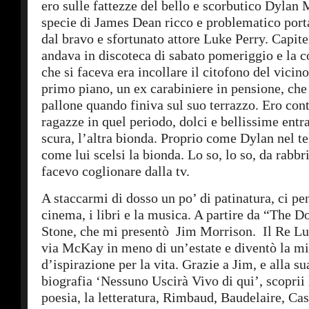
ero sulle fattezze del bello e scorbutico Dylan
specie di James Dean ricco e problematico port
dal bravo e sfortunato attore Luke Perry. Capite
andava in discoteca di sabato pomeriggio e la c
che si faceva era incollare il citofono del vicin
primo piano, un ex carabiniere in pensione, che 
pallone quando finiva sul suo terrazzo. Ero con
ragazze in quel periodo, dolci e bellissime ent
scura, l’altra bionda. Proprio come Dylan nel te
come lui scelsi la bionda. Lo so, lo so, da rabb
facevo coglionare dalla tv.
A staccarmi di dosso un po’ di patinatura, ci pe
cinema, i libri e la musica. A partire da “The D
Stone, che mi presentò Jim Morrison. Il Re Lu
via McKay in meno di un’estate e diventò la mi
d’ispirazione per la vita. Grazie a Jim, e alla su
biografia ‘Nessuno Uscirà Vivo di qui’, scoprii
poesia, la letteratura, Rimbaud, Baudelaire, Cas