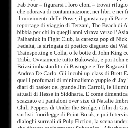
Fab Four – figurarsi i loro cloni – trovai rifugi
che odorava di contaminazione, nei libri e nei
il movimento delle Posse, il gansta rap di Pac e
reportage di viaggio di Terzani, The Beach di A
bibbia per chi in quegli anni virava verso l’Asia
Palhaniuk in Fight Club, la carezza pop di Nic
Fedeltà, la siringata di poetico disgusto del Wel
Trainspotting e Colla, o le botte di John King c
Tribù. Ovviamente tutto Bukowski, e poi John e
Brizzi imbastardito di Bastogne e Tre Ragazzi
Andrea De Carlo. Gli incubi up-class di Brett Ea
quelli profumati di minimalismo yuppie di Jay
diari di basket del grande Jim Carroll, le illumi
attuali di Hesse in Siddharta. E come dimenticar
scazzato e i pantaloni over size di Natalie Imbr
Chili Peppers di Under the Bridge, i film di Gus
surfisti fuorilegge di Point Break, e poi Intervi
dialoghi surreali di Pulp Fiction, la scena unde