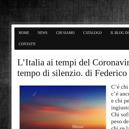
HOME
NEWS
CHI SIAMO
CATALOGO
IL BLOG D
CONTATTI
L’Italia ai tempi del Coronavir
tempo di silenzio. di Federico
C’é chi
c’é anc
e chi p
ingiusto
Chi sof
peso de
chi se 