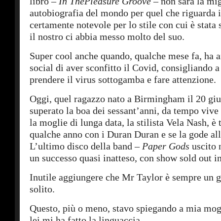
libro –
In The
Pleasure
Groove
– non sarà la mig
autobiografia del mondo per quel che riguarda 
certamente notevole per lo stile con cui è stata s
il nostro ci abbia messo molto del suo.
Super cool anche quando, qualche mese fa, ha a
social di aver sconfitto il Covid, consigliando a 
prendere il virus sottogamba e fare attenzione.
Oggi, quel ragazzo nato a Birmingham il 20 giu
superato la boa dei sessant’anni, da tempo vive
la moglie di lunga data, la stilista Vela Nash, è 
qualche anno con i Duran Duran e se la gode al
L’ultimo disco della band –
Paper Gods
uscito 
un successo quasi inatteso, con show sold out in
Inutile aggiungere che Mr Taylor è sempre un g
solito.
Questo, più o meno, stavo spiegando a mia mogl
lei mi ha fatto la linguaccia.