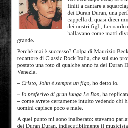
finiti a cantare a squarci
dei Duran Duran, una per
cappella di quasi dieci mi
dei nostri figli, Leonardo
ballavano come matti dive
grande.
Perché mai è successo? Colpa di Maurizio Beck
redattore di Classic Rock Italia, che sul suo pr
postato una foto di qualche anno fa dei Duran D
Venezia.
–
Cristo, John è sempre un figo,
ho detto io.
–
Io preferivo di gran lunga Le Bon,
ha replicat
– come avrete certamente intuito vedendo chi h
uomini capisce poco e male.
A quel punto mi sono inalberato: stavamo parla
dei Duran Duran, indiscutibilmente il musicista 