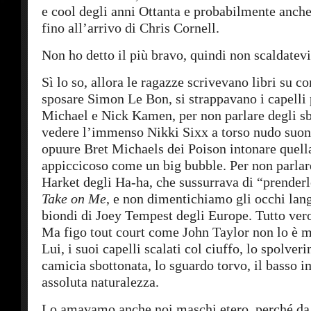
e cool degli anni Ottanta e probabilmente anch
fino all’arrivo di Chris Cornell.
Non ho detto il più bravo, quindi non scaldatevi
Sì lo so, allora le ragazze scrivevano libri su c
sposare Simon Le Bon, si strappavano i capelli
Michael e Nick Kamen, per non parlare degli sb
vedere l’immenso Nikki Sixx a torso nudo suona
opuure Bret Michaels dei Poison intonare quell
appiccicoso come un big bubble. Per non parla
Harket degli Ha-ha, che sussurrava di “prenderl
Take on Me
, e non dimentichiamo gli occhi langu
biondi di Joey Tempest degli Europe. Tutto vero
Ma figo tout court come John Taylor non lo è m
Lui, i suoi capelli scalati col ciuffo, lo spolveri
camicia sbottonata, lo sguardo torvo, il basso 
assoluta naturalezza.
Lo amavamo anche noi maschi etero, perché d