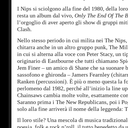
I Nips si sciolgono alla fine del 1980, della loro
resta un album dal vivo,
Only The End Of The 
l’orgoglio di aver aperto gli show di gruppi mit
Clash.
Nello stesso periodo in cui milita nei The Nips
chitarra anche in un altro gruppo punk, The Mi
in cui si alterna alla voce con Peter Stacy, un ti
originario di Eastbourne che tutti chiamano Spi
Jem Finer – un amico di Shane che sa suonare 
sassofono e ghironda – Jamers Fearnley (chitar
Ranken (percussioni). È più o meno questa la f
perlomeno dal 1982, perché all’inizio la line u
Chainsaws cambia molte volte, esattamente com
Saranno prima i The New Republicans, poi i P
solo alla fine arriverà il nome della leggenda: 
Il loro stile? Una mescola di musica tradizional
poesia, folk e rock n’roll, il tutto benedetto da