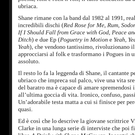
ubriaca.
Shane rimane con la band dal 1982 al 1991, rea
incredibili dischi (
Red Rose for Me
,
Rum, Sodom
If I Should Fall from Grace with God
,
Peace an
Ditch
) e due Ep (
Poguetry in Motion
e
Yeah, Ye
Yeah
), che vendono tantissimo, rivoluzionano i
approcciarsi al folk e trasformano i Pogues in u
assoluto.
Il resto lo fa la leggenda di Shane, il cantante
ubriaco che impreca sul palco, vive una vita sre
del baratro ma è capace di amare spremendosi i
all’ultima goccia di vita. Ironico, confuso, pass
Un’adorabile testa matta a cui si finisce per per
quasi.
Ed è così che lo descrive la giovane scrittrice 
Clarke in una lunga serie di interviste che poi f