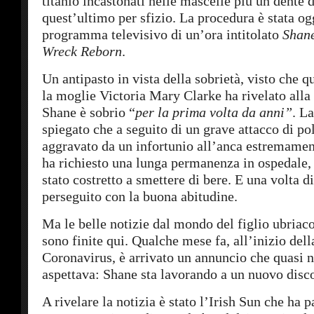
titanio incastonati nelle mascelle più un dente 
quest’ultimo per sfizio. La procedura è stata og
programma televisivo di un’ora intitolato
Shan
Wreck Reborn
.
Un antipasto in vista della sobrietà, visto che
la moglie Victoria Mary Clarke ha rivelato all
Shane è sobrio “
per la prima volta da anni”
. L
spiegato che a seguito di un grave attacco di po
aggravato da un infortunio all’anca estremamen
ha richiesto una lunga permanenza in ospedale, 
stato costretto a smettere di bere. E una volta 
perseguito con la buona abitudine.
Ma le belle notizie dal mondo del figlio ubriac
sono finite qui. Qualche mese fa, all’inizio del
Coronavirus, è arrivato un annuncio che quasi n
aspettava: Shane sta lavorando a un nuovo disco
A rivelare la notizia è stato l’Irish Sun che ha p