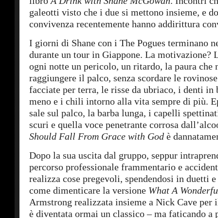
libro
A Drink with Shane McGowan
. Incontri c
galeotti visto che i due si mettono insieme, e d
convivenza recentemente hanno addirittura con
I giorni di Shane con i The Pogues terminano 
durante un tour in Giappone. La motivazione? Lu
ogni notte un pericolo, un ritardo, la paura che 
raggiungere il palco, senza scordare le rovinose
facciate per terra, le risse da ubriaco, i denti i
meno e i chili intorno alla vita sempre di più.
sale sul palco, la barba lunga, i capelli spettinat
scuri e quella voce penetrante corrosa dall’alco
Should Fall From Grace with God
è dannatamen
Dopo la sua uscita dal gruppo, seppur intrapre
percorso professionale frammentario e accide
realizza cose pregevoli, spendendosi in duetti e
come dimenticare la versione
What A Wonderfu
Armstrong realizzata insieme a Nick Cave per i
è diventata ormai un classico – ma faticando a 