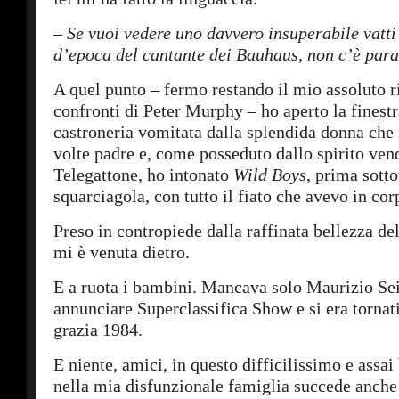
–
Se vuoi vedere uno davvero
insuperabile
vatti
d’epoca
del cantante dei Bauhaus,
non c’è par
A quel punto – fermo restando il mio assoluto r
confronti di Peter Murphy – ho aperto la finestra
castroneria vomitata dalla splendida donna che
volte padre e, come posseduto dallo spirito ven
Telegattone, ho intonato
Wild Bo
y
s
, prima sotto
squarciagola, con tutto il fiato che avevo in cor
Preso in contropiede dalla raffinata bellezza de
mi è venuta dietro.
E a ruota i bambini. Mancava solo Maurizio Se
annunciare Superclassifica Show e si era tornati
grazia 1984.
E niente, amici, in questo difficilissimo e assai
nella mia disfunzionale famiglia succede anche