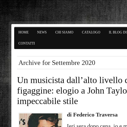
HOME
NEWS
CHI SIAMO
CATALOGO
IL BLOG D
CONTATTI
Archive for Settembre 2020
Un musicista dall’alto livello 
figaggine: elogio a John Taylo
impeccabile stile
di Federico Traversa
Ieri sera dopo cena, io e