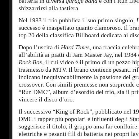
batteria in diversa
garage band
e con i Run D
sbizzarrirsi alla tastiera.
Nel 1983 il trio pubblica il suo primo singolo,
I
successo è inaspettato quanto clamoroso. Il bra
top 20 della classifica Billboard dedicata ai di
Dopo l’uscita di
Hard Times
, una traccia celebr
all’abilità ai piatti di Jam Master Jay, nel 1984 
Rock Box
, il cui video è il primo di un pezzo hi
trasmesso da MTV. Il brano contiene pesanti riff
indicano inequivocabilmente la passione del gr
crossover. Con simili premesse non sorprende
“Run DMC”, album d’esordio del trio, sia il pr
vincere il disco d’oro.
Il successivo “King of Rock”, pubblicato nel 19
DMC i rapper più popolari e influenti degli Sta
suggerisce il titolo, il gruppo ama far confluire 
elettriche e pesanti fill di batteria nei propri lav