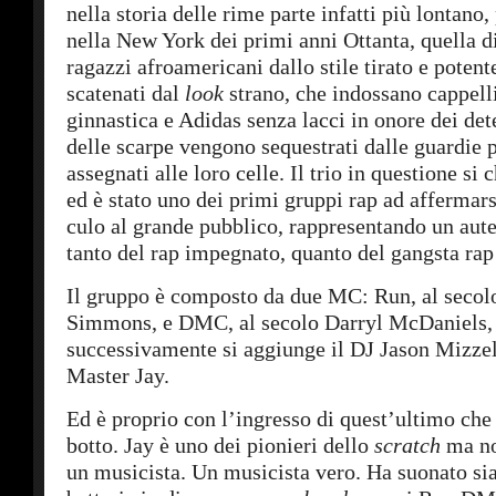
nella storia delle rime parte infatti più lontano,
nella New York dei primi anni Ottanta, quella di
ragazzi afroamericani dallo stile tirato e potent
scatenati dal
look
strano, che indossano cappelli
ginnastica e Adidas senza lacci in onore dei dete
delle scarpe vengono sequestrati dalle guardie 
assegnati alle loro celle. Il trio in questione 
ed è stato uno dei primi gruppi rap ad affermars
culo al grande pubblico, rappresentando un aute
tanto del rap impegnato, quanto del gangsta rap 
Il gruppo è composto da due MC: Run, al secol
Simmons, e DMC, al secolo Darryl McDaniels, 
successivamente si aggiunge il DJ Jason Mizzell
Master Jay.
Ed è proprio con l’ingresso di quest’ultimo che 
botto. Jay è uno dei pionieri dello
scratch
ma no
un musicista. Un musicista vero. Ha suonato sia