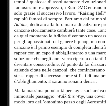
tempi è qualcosa di assolutamente rivoluzionar
famosissimi e apprezzati, i Run DMC entrano n
solo grazie al successivo lavoro, “Raising Hell”
rap più famosi di sempre. Partiamo dal primo s
Adidas
, dedicato alla loro marca di calzature pr
canzone storicamente cambierà tante cose. Tant
da quel momento le Adidas diventano un access
per gli appassionati del genere hip hop, ma non è
canzone è il primo esempio di completa identif
rapper con un capo d’abbigliamento o una marca
soluzione che negli anni verrà ripetuta da tanti
diventare consuetudine. Al punto da far drizzare
aziende citate nelle canzoni, che cominceranno 
stessi rapper di successo come stilisti di una pr
d’abbigliamento. E saranno sonanti denari.
Ma la massima popolarità per Jay e soci arriva 
immortale passaggio:
Walk this Way
, una cover
modo loro dell’omonimo pezzo degli Aerosmith.