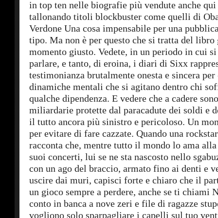
in top ten nelle biografie più vendute anche qui 
tallonando titoli blockbuster come quelli di O
Verdone Una cosa impensabile per una pubblica
tipo. Ma non è per questo che si tratta del libro 
momento giusto. Vedete, in un periodo in cui si
parlare, e tanto, di eroina, i diari di Sixx rappr
testimonianza brutalmente onesta e sincera per
dinamiche mentali che si agitano dentro chi sof
qualche dipendenza. E vedere che a cadere sono
miliardarie protette dal paracadute dei soldi e 
il tutto ancora più sinistro e pericoloso. Un mo
per evitare di fare cazzate. Quando una rockstar
racconta che, mentre tutto il mondo lo ama alla f
suoi concerti, lui se ne sta nascosto nello sgabu
con un ago del braccio, armato fino ai denti e 
uscire dai muri, capisci forte e chiaro che il par
un gioco sempre a perdere, anche se ti chiami N
conto in banca a nove zeri e file di ragazze stu
vogliono solo sparpagliare i capelli sul tuo vent