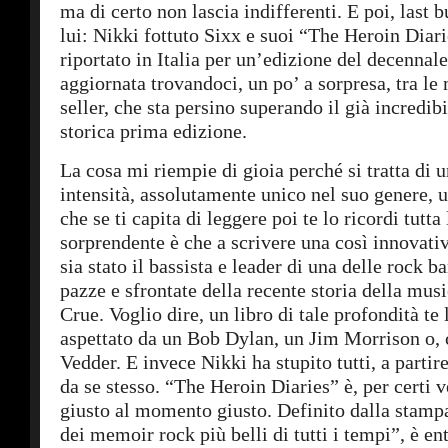
ma di certo non lascia indifferenti. E poi, last bu
lui: Nikki fottuto Sixx e suoi “The Heroin Diar
riportato in Italia per un’edizione del decennale
aggiornata trovandoci, un po’ a sorpresa, tra le
seller, che sta persino superando il già incredib
storica prima edizione.
La cosa mi riempie di gioia perché si tratta di 
intensità, assolutamente unico nel suo genere, u
che se ti capita di leggere poi te lo ricordi tutta
sorprendente è che a scrivere una così innovativ
sia stato il bassista e leader di una delle rock b
pazze e sfrontate della recente storia della mus
Crue. Voglio dire, un libro di tale profondità te 
aspettato da un Bob Dylan, un Jim Morrison o, 
Vedder. E invece Nikki ha stupito tutti, a parti
da se stesso. “The Heroin Diaries” è, per certi ve
giusto al momento giusto. Definito dalla stam
dei memoir rock più belli di tutti i tempi”, è en