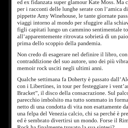
ed ex fidanzata super glamour Kate Moss. Ma c
per i racconti delle lunghe serate con l’amica d
pippette Amy Winehouse, le tante giornate passa
viaggi intorno al mondo per sfuggire alla schiav
figli capitati lungo un cammino sentimentale to
all’apparentemente ritrovata sobrietà di un paio
prima dello scoppio della pandemia.
Non credo di esagerare nel definire il libro, con
contraddizione del suo autore, uno dei più vibra
memoir rock usciti negli ultimi anni.
Qualche settimana fa Doherty è passato dall’Al
con i Libertines, in tour per festeggiare i vent’
Bracket”, il disco della consacrazione. Sul palc
parecchio imbolsito ma tutto sommato in forma 
netto di una condotta di vita non esattamente da
una felpa del Venezia calcio, chi sa perché è pr
ed è sembrato divertirsi un mondo. Forse il Ri
Rock ha finalmente trovato la sua sintesi?