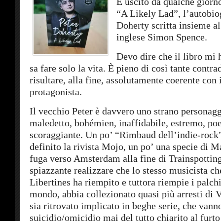
È uscito da qualche giorno
“A Likely Lad”, l’autobiog
Doherty scritta insieme al
inglese Simon Spence.
Devo dire che il libro mi
sa fare solo la vita. È pieno di così tante contra
risultare, alla fine, assolutamente coerente con 
protagonista.
Il vecchio Peter è davvero uno strano personagg
maledetto, bohémien, inaffidabile, estremo, poe
scoraggiante. Un po’ “Rimbaud dell’indie-rock
definito la rivista Mojo, un po’ una specie di 
fuga verso Amsterdam alla fine di Trainspottin
spiazzante realizzare che lo stesso musicista ch
Libertines ha riempito e tuttora riempie i palch
mondo, abbia collezionato quasi più arresti di V
sia ritrovato implicato in beghe serie, che vann
suicidio/omicidio mai del tutto chiarito al furto