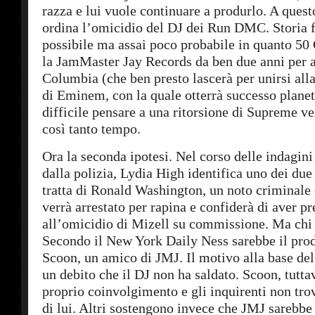
razza e lui vuole continuare a produrlo. A que
ordina l’omicidio del DJ dei Run DMC. Storia f
possibile ma assai poco probabile in quanto 50 
la JamMaster Jay Records da ben due anni per a
Columbia (che ben presto lascerà per unirsi al
di Eminem, con la quale otterrà successo planet
difficile pensare a una ritorsione di Supreme v
così tanto tempo.
Ora la seconda ipotesi. Nel corso delle indagini
dalla polizia, Lydia High identifica uno dei due 
tratta di Ronald Washington, un noto criminale 
verrà arrestato per rapina e confiderà di aver pr
all’omicidio di Mizell su commissione. Ma chi
Secondo il New York Daily Ness sarebbe il prod
Scoon, un amico di JMJ. Il motivo alla base del
un debito che il DJ non ha saldato. Scoon, tuttav
proprio coinvolgimento e gli inquirenti non tro
di lui. Altri sostengono invece che JMJ sarebbe 