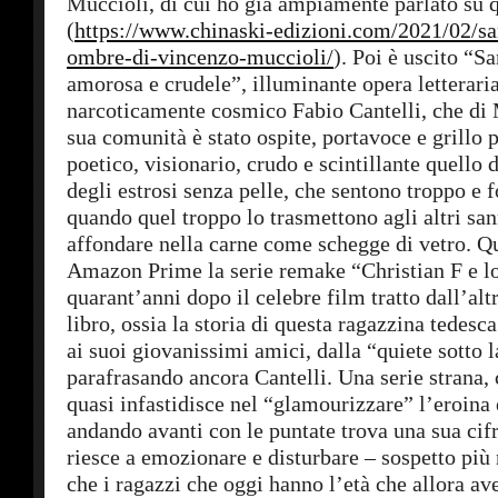
Muccioli, di cui ho già ampiamente parlato su 
(
https://www.chinaski-edizioni.com/2021/02/sa
ombre-di-vincenzo-muccioli/
). Poi è uscito “
amorosa e crudele”, illuminante opera letterari
narcoticamente cosmico Fabio Cantelli, che di 
sua comunità è stato ospite, portavoce e grillo 
poetico, visionario, crudo e scintillante quello d
degli estrosi senza pelle, che sentono troppo e 
quando quel troppo lo trasmettono agli altri s
affondare nella carne come schegge di vetro. Qu
Amazon Prime la serie remake “Christian F e lo
quarant’anni dopo il celebre film tratto dall’alt
libro, ossia la storia di questa ragazzina tedesc
ai suoi giovanissimi amici, dalla “quiete sotto l
parafrasando ancora Cantelli. Una serie strana, 
quasi infastidisce nel “glamourizzare” l’eroina 
andando avanti con le puntate trova una sua cif
riesce a emozionare e disturbare – sospetto più 
che i ragazzi che oggi hanno l’età che allora av