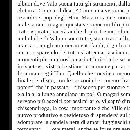
album dove Valo suona tutti gli strumenti, dalla 
chitarra. Come è il disco? Come una versione p
azzarderei pop, degli Him. Ma attenzione, non s
male, a tanti magari questa versione un filo più
tratti ispirata piacerà anche di più. Le inconfon
melodiche di Valo ci sono tutte, state tranquilli
manca sono gli ammiccamenti facili, il goth a tut
pur non sparendo del tutto si attenua, lasciando
momenti più luminosi, quasi ottimisti, che so 
irrispettoso visto che stiamo comunque parland
frontman degli Him. Quello che convince meno è
finale del disco, con le canzoni che – meno tira
potenti che in passato – finiscono per suonare t
e alla alla lunga annoiano un po’. O magari se
servono più ascolti per assimilarlo, vi saprò dir
chissenefrega, la cosa importante è che Ville sia
nuovo produttivo e desideroso di spendersi sul 
adombrare la candela nera di amori fuggiaschi
tormentati. Il love metal, anche se forse ora sar