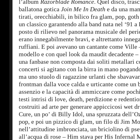
l’album
Razorblade Romance
. Quel disco, trasc
ballatona gotica
Join Me In Death
e da una manc
tirati, orecchiabili, in bilico fra glam, pop, got
un classico garantendo alla band nata nel ‘91 a 
posto di rilievo nel panorama musicale del per
erano innegabilmente bravi, e altrettanto inneg
ruffiani. E poi avevano un cantante come Ville
modello e con quel look da maudit decadente – 
una fanbase non composta dai soliti metallari c
concerti si agitano con la birra in mano pogando
ma uno stuolo di ragazzine urlanti che sbavava
frontman dalla voce calda e urticante come un b
assenzio e la capacità di ammiccare come pochi
testi intrisi di love, death, perdizione e reden
costruiti ad arte per generare appiccicosi wet d
Cure, un po’ di Billy Idol, una spruzzata dell’
pop, e poi un pizzico di glam, un filo di Jim M
nell’attitudine imbronciata, un briciolino di p
all’acqua di rose – Him stava per His Infernal 