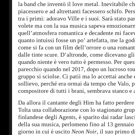
la band che inventò il love metal. Inevitabile ch
piacessero e ad altrettanti facessero schifo. Pe
tra i primi: adoravo Ville e i suoi. Sarà stato p
volete ma con la sua musica sapeva emozionar
quell’atmosfera romantica e decadente mi facev
quanto intuissi fosse un po’ artefatta, me la g
come si fa con un film dell’orrore o una roma
dalle tinte scure. D’altronde, come dicevano gli
quando niente è vero tutto è permesso. Per quest
parecchio quando nel 2017, dopo un lucroso tour
gruppo si sciolse. Ci patii ma lo accettai anche
sollievo, perché era ormai da tempo che Valo, p
compositore di tutti i brani, sembrava stanco e a
Da allora il cantante degli Him ha fatto perdere 
Tolta una collaborazione con lo stagionato grup
finlandese degli Agents, è sparito dai radar lasc
della sua musica, perlomeno fino al 13 gennaio
giorno in cui è uscito
Neon Noir
, il suo primo d