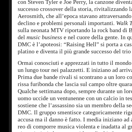
con Steven Tyler e Joe Perry, la canzone divent
successo crossover della storia, rivitalizzando l
Aerosmith, che all’epoca stavano attraversando
declino e problemi personali importanti.
Walk 
sulla neonata MTV riportando la rock band di B
del
music business
e nel cuore della gente. In q
DMC è l’apoteosi: “Raising Hell” si porta a casa
platino e diventa il più grande successo del tri
Ormai conosciuti e apprezzati in tutto il mondo 
un lungo tour nei palazzetti. E iniziano ad arriv
Prima due bande rivali si scontrano a un loro c
rissa furibonda che lascia sul campo oltre quaran
Qualche settimana dopo, sempre durante un lor
uomo uccide un ventunenne con un calcio in tes
sostiene che l’assassino sia un membro della se
DMC. Il gruppo smentisce categoricamente rig
accusa ma il danno è fatto. I media iniziano ad a
reo di comporre musica violenta e inadatta al g