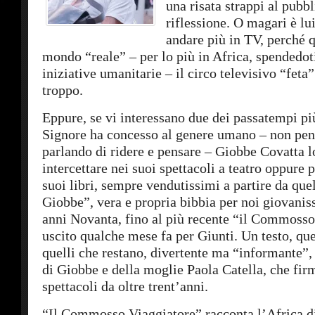
una risata strappi al pubb
riflessione. O magari è lu
andare più in TV, perché q
mondo “reale” – per lo più in Africa, spendedot
iniziative umanitarie – il circo televisivo “fet
troppo.
Eppure, se vi interessano due dei passatempi più
Signore ha concesso al genere umano – non pen
parlando di ridere e pensare – Giobbe Covatta l
intercettare nei suoi spettacoli a teatro oppure p
suoi libri, sempre vendutissimi a partire da que
Giobbe”, vera e propria bibbia per noi giovanis
anni Novanta, fino al più recente “il Commosso
uscito qualche mese fa per Giunti. Un testo, que
quelli che restano, divertente ma “informante”,
di Giobbe e della moglie Paola Catella, che firm
spettacoli da oltre trent’anni.
“Il Commosso Viaggiatore” racconta l’Africa d