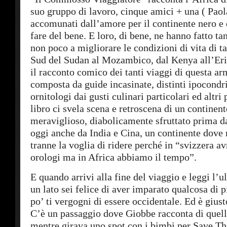
suo gruppo di lavoro, cinque amici + una ( Pa
accomunati dall’amore per il continente nero e 
fare del bene. E loro, di bene, ne hanno fatto t
non poco a migliorare le condizioni di vita di ta
Sud del Sudan al Mozambico, dal Kenya all’Erit
il racconto comico dei tanti viaggi di questa a
composta da guide incasinate, distinti ipocondria
ornitologi dai gusti culinari particolari ed altri p
libro ci svela scena e retroscena di un continen
meraviglioso, diabolicamente sfruttato prima d
oggi anche da India e Cina, un continente dove
tranne la voglia di ridere perché in “svizzera a
orologi ma in Africa abbiamo il tempo”.
E quando arrivi alla fine del viaggio e leggi l’u
un lato sei felice di aver imparato qualcosa di p
po’ ti vergogni di essere occidentale. Ed è giust
C’è un passaggio dove Giobbe racconta di quella
mentre girava uno spot con i bimbi per Save Th