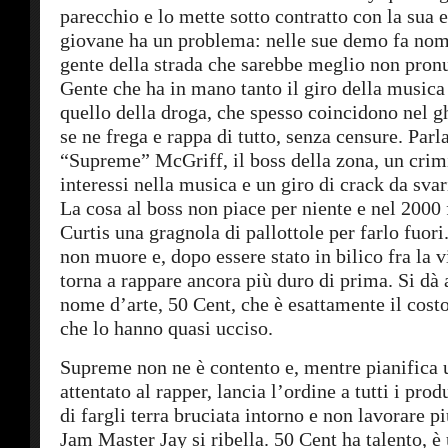
parecchio e lo mette sotto contratto con la sua e
giovane ha un problema: nelle sue demo fa nom
gente della strada che sarebbe meglio non pron
Gente che ha in mano tanto il giro della musica
quello della droga, che spesso coincidono nel g
se ne frega e rappa di tutto, senza censure. Par
“Supreme” McGriff, il boss della zona, un crim
interessi nella musica e un giro di crack da svari
La cosa al boss non piace per niente e nel 2000 
Curtis una gragnola di pallottole per farlo fuor
non muore e, dopo essere stato in bilico fra la v
torna a rappare ancora più duro di prima. Si dà
nome d’arte, 50 Cent, che è esattamente il costo
che lo hanno quasi ucciso.
Supreme non ne è contento e, mentre pianifica
attentato al rapper, lancia l’ordine a tutti i prod
di fargli terra bruciata intorno e non lavorare p
Jam Master Jay si ribella. 50 Cent ha talento, è