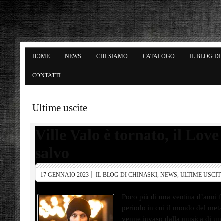
HOME
NEWS
CHI SIAMO
CATALOGO
IL BLOG D
CONTATTI
Ultime uscite
Ville Valo è tornato, il Love
salvo
17 GENNAIO 2023
IL BLOG DI CHINASKI
,
NEWS
,
ULTIME USCIT
Poco più di una ventina d’anni f
periodo in cui il mondo del met
venne invaso dalla musica di un