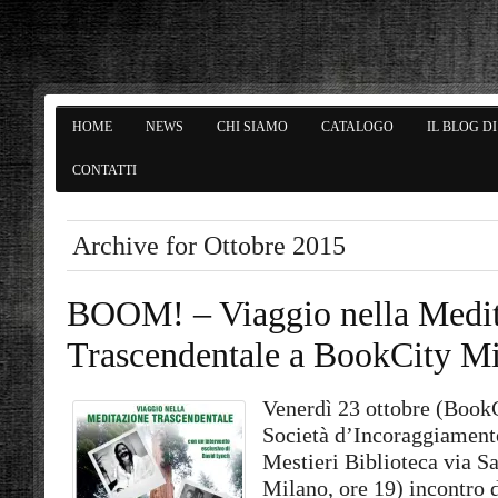
HOME
NEWS
CHI SIAMO
CATALOGO
IL BLOG D
CONTATTI
Archive for Ottobre 2015
BOOM! – Viaggio nella Medi
Trascendentale a BookCity M
Venerdì 23 ottobre (Book
Società d’Incoraggia
mento
Mestieri Biblioteca via S
Milano, ore 19) incontro 