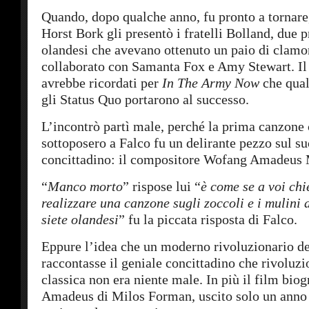
Quando, dopo qualche anno, fu pronto a tornare
Horst Bork gli presentò i fratelli Bolland, due p
olandesi che avevano ottenuto un paio di clamor
collaborato con Samanta Fox e Amy Stewart. Il
avrebbe ricordati per
In The Army Now
che qua
gli Status Quo portarono al successo.
L’incontrò partì male, perché la prima canzone 
sottoposero a Falco fu un delirante pezzo sul su
concittadino: il compositore Wofang Amadeus 
“
Manco morto
” rispose lui “
è come se a voi chi
realizzare una canzone sugli zoccoli e i mulini 
siete olandesi
” fu la piccata risposta di Falco.
Eppure l’idea che un moderno rivoluzionario d
raccontasse il geniale concittadino che rivoluz
classica non era niente male. In più il film biog
Amadeus di Milos Forman, uscito solo un anno