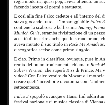
regia moderna, quasi pop, aveva ottenuto un su
facendo incetta di premi e statuette.
E così alla fine Falco cedette e all’interno del d
stava giocando tutto – l’impareggiabile
Falco 3
contiene la scabrosa e bellissima
Jeanny
,
Vienn
Munich Girls
, stramba rivisitazione di un pezz
accettò di inserire anche quello strano brano, c
aveva mutato il suo titolo in
Rock Me Amadeus
discografica scelse come primo singolo.
E ciao. Primo in classifica, ovunque, pure in A
remix del brano ironicamente chiamato
Rock M
Salieri Version
, che superò
Kiss
di Prince. Ma ve
video? Con Falco vestito da Mozart e i motocicl
creare quell’incredibile dicotomia con l’ambie
settecentesca.
Falco 3
spopolò ovunque e Hansi finì addirittura
festival nazionale di musica classica di Vienna 