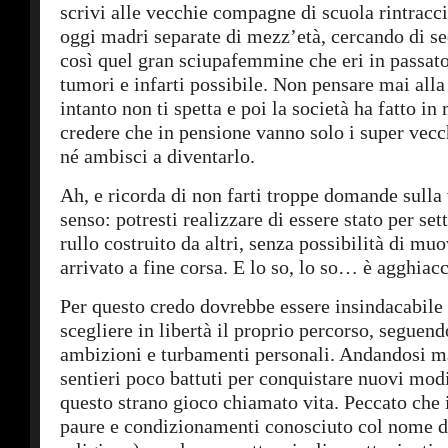
scrivi alle vecchie compagne di scuola rintracc
oggi madri separate di mezz’età, cercando di sed
così quel gran sciupafemmine che eri in passato
tumori e infarti possibile. Non pensare mai all
intanto non ti spetta e poi la società ha fatto in
credere che in pensione vanno solo i super vecch
né ambisci a diventarlo.
Ah, e ricorda di non farti troppe domande sulla v
senso: potresti realizzare di essere stato per set
rullo costruito da altri, senza possibilità di muo
arrivato a fine corsa. E lo so, lo so… è agghiacc
Per questo credo dovrebbe essere insindacabile d
scegliere in libertà il proprio percorso, seguend
ambizioni e turbamenti personali. Andandosi ma
sentieri poco battuti per conquistare nuovi modi
questo strano gioco chiamato vita. Peccato che i
paure e condizionamenti conosciuto col nome di