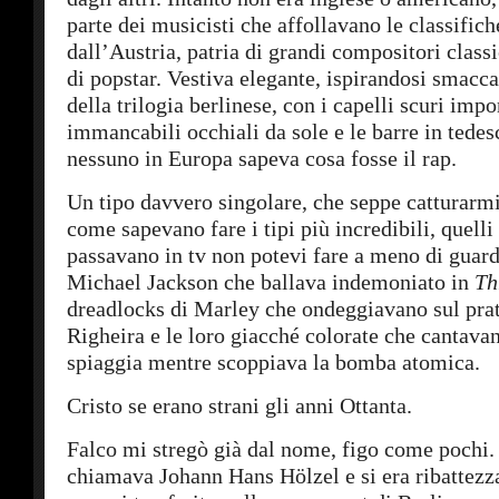
parte dei musicisti che affollavano le classific
dall’Austria, patria di grandi compositori class
di popstar. Vestiva elegante, ispirandosi smac
della trilogia berlinese, con i capelli scuri impo
immancabili occhiali da sole e le barre in tede
nessuno in Europa sapeva cosa fosse il rap.
Un tipo davvero singolare, che seppe catturar
come sapevano fare i tipi più incredibili, quell
passavano in tv non potevi fare a meno di guard
Michael Jackson che ballava indemoniato in
Th
dreadlocks di Marley che ondeggiavano sul prat
Righeira e le loro giacché colorate che cantavan
spiaggia mentre scoppiava la bomba atomica.
Cristo se erano strani gli anni Ottanta.
Falco mi stregò già dal nome, figo come pochi. I
chiamava Johann Hans Hölzel e si era ribattezz