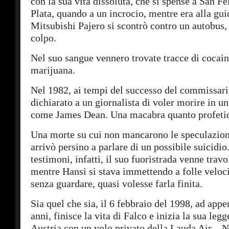
con la sua vita dissoluta, che si spense a San Fe
Plata, quando a un incrocio, mentre era alla gui
Mitsubishi Pajero si scontrò contro un autobus
colpo.
Nel suo sangue vennero trovate tracce di cocain
marijuana.
Nel 1982, ai tempi del successo del commissari
dichiarato a un giornalista di voler morire in un
come James Dean. Una macabra quanto profetic
Una morte su cui non mancarono le speculazion
arrivò persino a parlare di un possibile suicidi
testimoni, infatti, il suo fuoristrada venne travo
mentre Hansi si stava immettendo a folle veloci
senza guardare, quasi volesse farla finita.
Sia quel che sia, il 6 febbraio del 1998, ad app
anni, finisce la vita di Falco e inizia la sua leg
Austria con un volo privato della Lauda Air – 