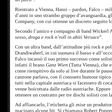
Rientrato a Vienna, Hansi – pardon, Falco – mil
d’anni in uno strambo gruppo d’avanguardia, gl
Company, con cui ottenne un discreto seguito lo
Secondo l’amico e compagno di band Wickerl 
sesso, droga e rock n’roll in abiti Versace
”.
Con un altra band, dall’attitudine più rock e poli
Drandiwaberl, in cui suonava il basso e all’occ
Falco incassò il suo primo successo come solis
infatti il brano
Ganz Wien
(Tutta Vienna), che e
come riempitivo da solo ai live durante le paus
canzone parlava, con il consueto humour tipico
tutti nella capitale austriaca si facessero di coc
venne boicottata dalle radio austriache. Eppure 
ottenere un contratto per tre dischi solisti con l
Ad affiancarlo, l’etichetta gli mise un produtto
macinato alcune hit. Si chiamava Robert Ponger