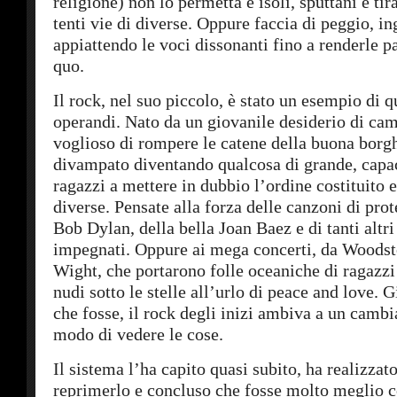
religione) non lo permetta e isoli, sputtani e t
tenti vie di diverse. Oppure faccia di peggio, i
appiattendo le voci dissonanti fino a renderle pa
quo.
Il rock, nel suo piccolo, è stato un esempio di
operandi. Nato da un giovanile desiderio di ca
voglioso di rompere le catene della buona borgh
divampato diventando qualcosa di grande, capac
ragazzi a mettere in dubbio l’ordine costituito e
diverse. Pensate alla forza delle canzoni di pro
Bob Dylan, della bella Joan Baez e di tanti altri
impegnati. Oppure ai mega concerti, da Woodsto
Wight, che portarono folle oceaniche di ragazzi
nudi sotto le stelle all’urlo di peace and love. 
che fosse, il rock degli inizi ambiva a un cam
modo di vedere le cose.
Il sistema l’ha capito quasi subito, ha realizza
reprimerlo e concluso che fosse molto meglio 