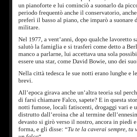
un pianoforte e lui cominciò a suonarlo da picc
periodo frequentò anche il conservatorio, anche
preferì il basso al piano, che imparò a suonare d
militare.
Nel 1977, a vent’anni, dopo qualche lavoretto s
salutò la famiglia e si trasferì come detto a Ber
manco a parlarne, lui accettava una sola possibil
essere una star, come David Bowie, uno dei suoi
Nella città tedesca le sue notti erano lunghe e l
brevi.
All’epoca girava anche un’altra teoria sul perc
di farsi chiamare Falco, sapete? E in questa stor
notti fumose, locali fatiscenti, drogaggi vari e 
distrutto dall’eroina che al termine dell’ennesi
devasto si girò verso il nostro, ancora in piedi e
forma, e gli disse: “
Tu te la caverai sempre, tu 
un falco
“.