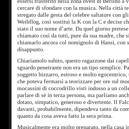
essersi trasferito nella zona ovest di Berlino a 
cercare di sfondare con la musica. Nella città t
stregato dalle gesta del celebre saltatore con gl
Weibflog, così sostituì la K con la C e decise c
stato il suo nome d’arte. Da quel giorno pretese
chiamato così da tutti, pure da sua madre, che s
chiamarlo ancora col nomignolo di Hansi, con 
disappunto.
Chiariamolo subito, questo ragazzone dai capell
sguardo penetrante non era un tipo semplice. P
soggetto bizzarro, estroso e molto egocentrico,
che poteva fermarsi a teorizzare per ore sul mo
mocassini di coccodrillo visti indosso a un col
parlare di sé in terza persona, ma parliamo anc
dotato, simpatico, generoso e divertente. Il Falc
davanti, probabilmente, dipendeva tanto da com
quanto da cosa aveva fatto la sera prima.
Musicalmente era molto preparato, nella casa in