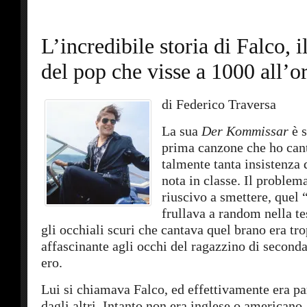
L’incredibile storia di Falco, 
del pop che visse a 1000 all’o
di Federico Traversa
La sua
Der Kommissar
è s
prima canzone che ho can
talmente tanta insistenza
nota in classe. Il problem
riuscivo a smettere, quel 
frullava a random nella tes
gli occhiali scuri che cantava quel brano era tr
affascinante agli occhi del ragazzino di second
ero.
Lui si chiamava Falco, ed effettivamente era p
dagli altri. Intanto non era inglese o american