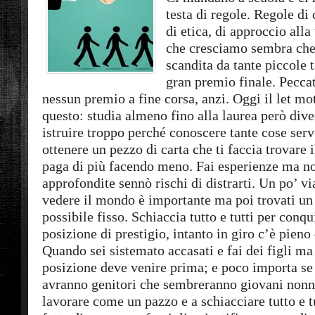
testa di regole. Regole d
di etica, di approccio all
che cresciamo sembra che 
scandita da tante piccole t
gran premio finale. Peccat
nessun premio a fine corsa, anzi. Oggi il let mo
questo: studia almeno fino alla laurea però diver
istruire troppo perché conoscere tante cose serv
ottenere un pezzo di carta che ti faccia trovare i
paga di più facendo meno. Fai esperienze ma n
approfondite sennò rischi di distrarti. Un po’ v
vedere il mondo è importante ma poi trovati un 
possibile fisso. Schiaccia tutto e tutti per conqu
posizione di prestigio, intanto in giro c’è pieno 
Quando sei sistemato accasati e fai dei figli ma 
posizione deve venire prima; e poco importa se
avranno genitori che sembreranno giovani nonn
lavorare come un pazzo e a schiacciare tutto e tu