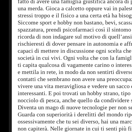
fatto di avere una famiglia giustifica ancora di p
una merda. Gioca a calcetto oppure vai in palest
stressi troppo e il fisico a una certa età ha bis
Siccome sport e hobby non bastano, bevi, scassa
spazzatura, prendi psicofarmaci così il sintomo
ricorda di non indagare sul motivo di quell’ansi
rischieresti di dover pensare in autonomia e aff
capaci di mettere in discussione ogni scelta che 
società in cui vivi. Ogni volta che con la famigl
ti capita qualcosa di vagamente carino o interes
e mettila in rete, in modo da non sentirti diverso
contatti che sembrano non avere una preoccupa
vivere una vita meravigliosa e vedere un sacco 
interessanti. E poi trovati un hobby strano, tipo
nocciolo di pesca, anche quello da condividere s
Diventa un mago di nuove tecnologie per non se
Guarda con superiorità i derelitti del mondo rip
ossessivamente che tu sei diverso, hai una marci
non capiterà. Nelle giornate in cui ti senti più f