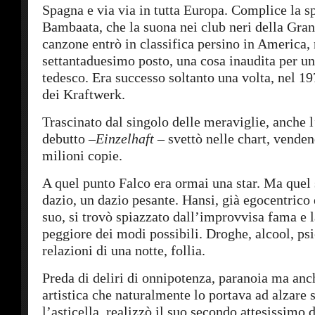
Spagna e via via in tutta Europa. Complice la sp
Bambaata, che la suona nei club neri della Gra
canzone entrò in classifica persino in America,
settantaduesimo posto, una cosa inaudita per un
tedesco. Era successo soltanto una volta, nel 1
dei Kraftwerk.
Trascinato dal singolo delle meraviglie, anche 
debutto –
Einzelhaft
–
svettò nelle chart, venden
milioni copie.
A quel punto Falco era ormai una star. Ma quel
dazio, un dazio pesante. Hansi, già egocentrico 
suo, si trovò spiazzato dall’improvvisa fama e l
peggiore dei modi possibili. Droghe, alcool, ps
relazioni di una notte, follia.
Preda di deliri di onnipotenza, paranoia ma anch
artistica che naturalmente lo portava ad alzare
l’asticella, realizzò il suo secondo attesissimo 