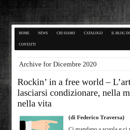
HOME
NEWS
CHI SIAMO
CATALOGO
IL BLOG D
CONTATTI
Archive for Dicembre 2020
Rockin’ in a free world – L’a
lasciarsi condizionare, nella 
nella vita
(di Federico Traversa)
Ci mandano a scuola e ci 