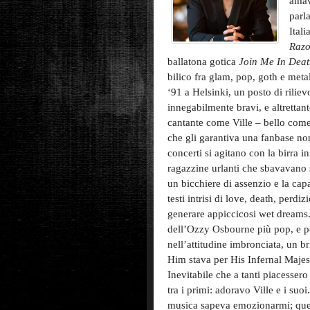
amav
parl
Ital
Razo
ballatona gotica
Join Me In Dea
bilico fra glam, pop, goth e meta
‘91 a Helsinki, un posto di rili
innegabilmente bravi, e altretta
cantante come Ville – bello com
che gli garantiva una fanbase non
concerti si agitano con la birra 
ragazzine urlanti che sbavavano 
un bicchiere di assenzio e la ca
testi intrisi di love, death, perd
generare appiccicosi wet dreams.
dell’Ozzy Osbourne più pop, e po
nell’attitudine imbronciata, un b
Him stava per His Infernal Majest
Inevitabile che a tanti piacessero
tra i primi: adoravo Ville e i suo
musica sapeva emozionarmi; quel