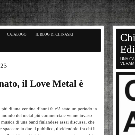
Chi
CATALOGO
IL BLOG DI CHINASKI
Edi
UNA CA
VERAM
023
rnato, il Love Metal è
 più di una ventina d’anni fa c’è stato un periodo in
il mondo del metal più commerciale venne invaso
a musica di una band finlandese assai discussa, che
e spaccare in due il pubblico, dividendolo fra chi li