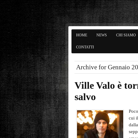
HOME
NEWS
CHI SIAMO
CONTATTI
Archive for Gennaio 2
Ville Valo è to
salvo
Poco
cui 
dall
sepp