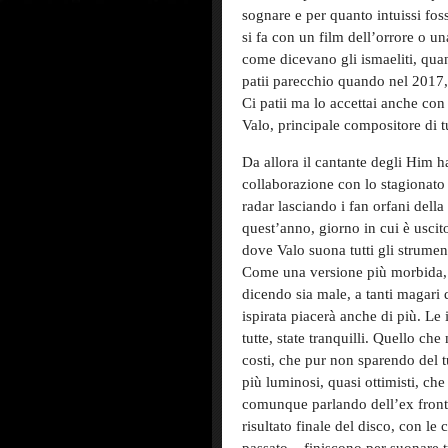
sognare e per quanto intuissi fo
si fa con un film dell’orrore o u
come dicevano gli ismaeliti, quan
patii parecchio quando nel 2017, 
Ci patii ma lo accettai anche co
Valo, principale compositore di tu
Da allora il cantante degli Him ha
collaborazione con lo stagionato 
radar lasciando i fan orfani dell
quest’anno, giorno in cui è usci
dove Valo suona tutti gli strument
Come una versione più morbida, 
dicendo sia male, a tanti magari 
ispirata piacerà anche di più. Le
tutte, state tranquilli. Quello che
costi, che pur non sparendo del 
più luminosi, quasi ottimisti, ch
comunque parlando dell’ex front
risultato finale del disco, con le