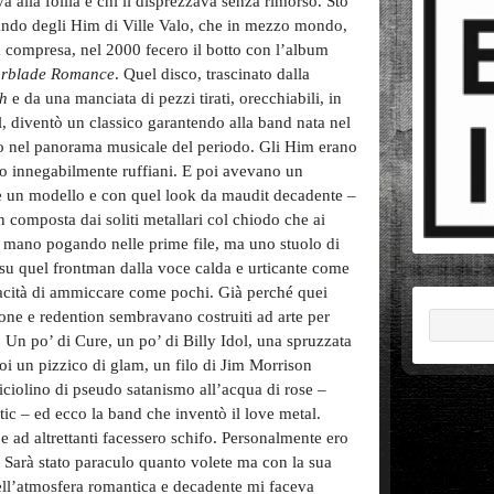
a alla follia e chi li disprezzava senza rimorso. Sto
ando degli Him di Ville Valo, che in mezzo mondo,
ia compresa, nel 2000 fecero il botto con l’album
rblade Romance
. Quel disco, trascinato dalla
th
e da una manciata di pezzi tirati, orecchiabili, in
l, diventò un classico garantendo alla band nata nel
evo nel panorama musicale del periodo. Gli Him erano
nto innegabilmente ruffiani. E poi avevano un
e un modello e con quel look da maudit decadente –
 composta dai soliti metallari col chiodo che ai
in mano pogando nelle prime file, ma uno stuolo di
su quel frontman dalla voce calda e urticante come
pacità di ammiccare come pochi. Già perché quei
izione e redention sembravano costruiti ad arte per
 Un po’ di Cure, un po’ di Billy Idol, una spruzzata
i un pizzico di glam, un filo di Jim Morrison
riciolino di pseudo satanismo all’acqua di rose –
ic – ed ecco la band che inventò il love metal.
 e ad altrettanti facessero schifo. Personalmente ero
i. Sarà stato paraculo quanto volete ma con la sua
l’atmosfera romantica e decadente mi faceva