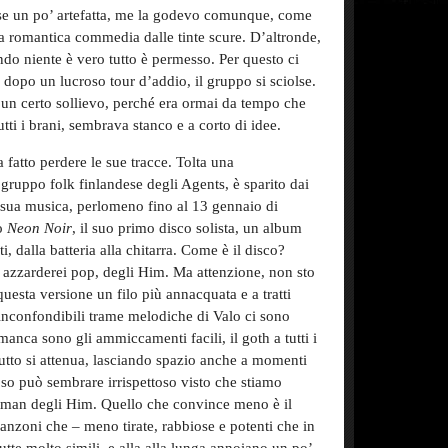
sse un po’ artefatta, me la godevo comunque, come
na romantica commedia dalle tinte scure. D’altronde,
do niente è vero tutto è permesso. Per questo ci
dopo un lucroso tour d’addio, il gruppo si sciolse.
n un certo sollievo, perché era ormai da tempo che
tti i brani, sembrava stanco e a corto di idee.
 fatto perdere le sue tracce. Tolta una
gruppo folk finlandese degli Agents, è sparito dai
a sua musica, perlomeno fino al 13 gennaio di
to
Neon Noir
, il suo primo disco solista, un album
i, dalla batteria alla chitarra. Come è il disco?
azzarderei pop, degli Him. Ma attenzione, non sto
questa versione un filo più annacquata e a tratti
 inconfondibili trame melodiche di Valo ci sono
 manca sono gli ammiccamenti facili, il goth a tutti i
tutto si attenua, lasciando spazio anche a momenti
e so può sembrare irrispettoso visto che stiamo
man degli Him. Quello che convince meno è il
 canzoni che – meno tirate, rabbiose e potenti che in