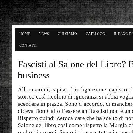
HOME
NEWS
CHI SIAMO
CATALOGO
IL BLOG D
CONTATTI
Fascisti al Salone del Libro? B
business
Allora amici, capisco l’indignazione, capisco 
storico così ricolmo di ignoranza si abbia voglia
scendere in piazza. Sono d’accordo, ci manche
diceva Don Gallo l’essere antifascisti non è un 
Rispetto quindi Zerocalcare che ha scelto di non
Salone del libro così come rispetto la Murgia c
scelto di esserci. Sento il dovere, tuttavia, per