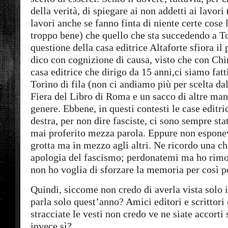
della verità, di spiegare ai non addetti ai lavori 
lavori anche se fanno finta di niente certe cose 
troppo bene) che quello che sta succedendo a T
questione della casa editrice Altaforte sfiora il
dico con cognizione di causa, visto che con Chi
casa editrice che dirigo da 15 anni,ci siamo fatt
Torino di fila (non ci andiamo più per scelta dal
Fiera del Libro di Roma e un sacco di altre man
genere. Ebbene, in questi contesti le case editri
destra, per non dire fasciste, ci sono sempre st
mai proferito mezza parola. Eppure non espone
grotta ma in mezzo agli altri. Ne ricordo una c
apologia del fascismo; perdonatemi ma ho rimo
non ho voglia di sforzare la memoria per così p
Quindi, siccome non credo di averla vista solo i
parla solo quest’anno? Amici editori e scrittori 
stracciate le vesti non credo ve ne siate accorti 
invece sì?