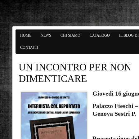
HOME
NEWS
CHI SIAMO
CATALOGO
IL BLOG D
CONTATTI
UN INCONTRO PER NON
DIMENTICARE
Giovedì 16 giugno
Palazzo Fieschi – 
Genova Sestri P.
Presentazione del