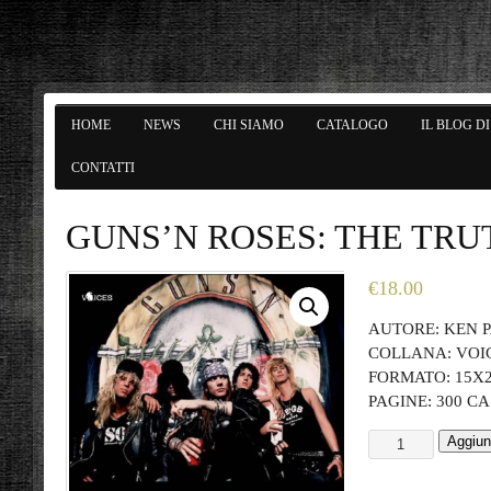
HOME
NEWS
CHI SIAMO
CATALOGO
IL BLOG D
CONTATTI
GUNS’N ROSES: THE TRU
€
18.00
AUTORE: KEN P
COLLANA: VOI
FORMATO: 15X
PAGINE: 300 CA
Aggiung