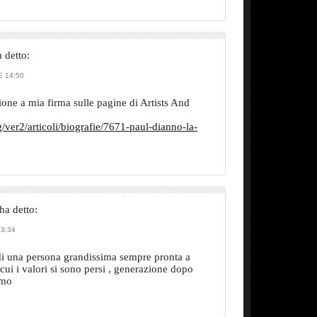
 detto:
 14:50
ione a mia firma sulle pagine di Artists And
/ver2/articoli/biografie/7671-paul-dianno-la-
ha detto:
3:34
, di una persona grandissima sempre pronta a
cui i valori si sono persi , generazione dopo
imo