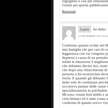
orgogliosi e con più entusiasm
Grazie per questa pubblicazio
Rispondi
Laura
ha detto:
12 NOVEMBRE 2014 ALLE
Confermo quanto scritto nel li
mia famiglia che per casi di co
leggerezza con cui vengono pr
depressi a causa di un periodo d
infatti la situazione è miglior
che abbiamo deciso noi, osserv
che dopo una chiacchierata di
persona a lui sconosciuta dice
rischi. E quando gli abbiamo 
detto solo di continuare perc
occorreva parlare delle cause d
specializzazione in psichiatria
Mi sono venuti forti dubbi e 
certi farmaci ed è stato come a
conferma di quanto avevo viss