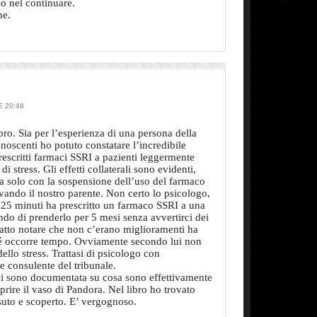
o nel continuare.
ne.
 20:48
bro. Sia per l’esperienza di una persona della
noscenti ho potuto constatare l’incredibile
escritti farmaci SSRI a pazienti leggermente
i stress. Gli effetti collaterali sono evidenti,
ata solo con la sospensione dell’uso del farmaco
ando il nostro parente. Non certo lo psicologo,
 25 minuti ha prescritto un farmaco SSRI a una
ndo di prenderlo per 5 mesi senza avvertirci dei
fatto notare che non c’erano miglioramenti ha
hé occorre tempo. Ovviamente secondo lui non
ello stress. Trattasi di psicologo con
 e consulente del tribunale.
mi sono documentata su cosa sono effettivamente
prire il vaso di Pandora. Nel libro ho trovato
uto e scoperto. E’ vergognoso.