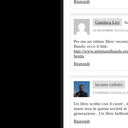
Rispondi
Gianluca Livi
ha
19 NOVEMBRE 2015 ALLE
Per me un ottimo libro: recens
Bands: ecco il link:
http://www.artistsandbands.org
bestia
Rispondi
luciano cailotto
4 FEBBRAIO 2018 ALLE 2
Un libro scritto con il cuore 
mano tesa in questa società in 
generazione . Un libro belliss
Rispondi