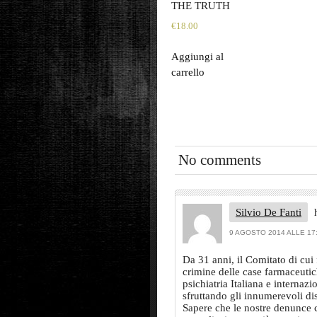
THE TRUTH
€
18.00
Aggiungi al
carrello
No comments
Silvio De Fanti
9 AGOSTO 2014 ALLE 17
Da 31 anni, il Comitato di cui f
crimine delle case farmaceutic
psichiatria Italiana e internazi
sfruttando gli innumerevoli di
Sapere che le nostre denunce 