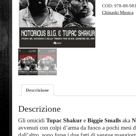
COD:
978-88-98
Chinaski Musica
Descrizione
Descrizione
Gli omicidi
Tupac Shakur
e
Biggie Smalls
aka
N
avvenuti con colpi d’arma da fuoco a pochi mesi d
dall’altro, sono forse i due fatti di sangue maggior