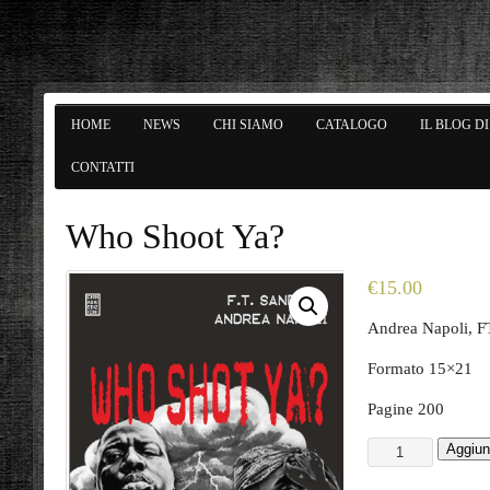
HOME
NEWS
CHI SIAMO
CATALOGO
IL BLOG D
CONTATTI
Who Shoot Ya?
€
15.00
Andrea Napoli, 
Formato 15×21
Pagine 200
Aggiung