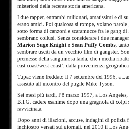
misteriosi della recente storia americana.
I due rapper, entrambi milionari, amatissimi e di s
erano amici. Poi qualcosa si rompe, volano parole g
sotto forma di canzoni e scaramucce fra le gang di 
sembrano collusi. Senza considerare i due manager de
Marion Suge Knight
e
Sean Puffy Combs
, tant
sembrare usciti da un vecchio film di gangster. Son
premesse della sanguinosa faida, che i media ribatt
east coast/west coast’, dalla provenienza geografica
Tupac viene freddato il 7 settembre del 1996, a L
assistito all’incontro del pugile Mike Tyson.
Sei mesi più tardi, l’8 marzo 1997, a Los Angeles,
B.I.G. cadere esanime dopo una gragnola di colpi s
ravvicinata.
Dopo anni di illazioni, accuse, indagini di polizia f
inchiostro versati sui giornali, nel 2010 il Los Ang