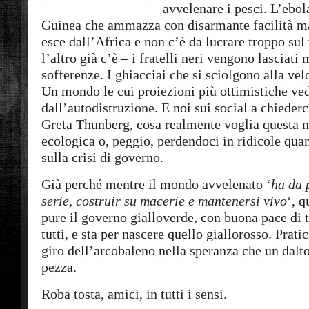
avvelenare i pesci. L’ebo
Guinea che ammazza con disarmante facilità m
esce dall’Africa e non c’è da lucrare troppo sul
l’altro già c’è – i fratelli neri vengono lasciati 
sofferenze. I ghiacciai che si sciolgono alla velo
Un mondo le cui proiezioni più ottimistiche ve
dall’autodistruzione. E noi sui social a chiederci
Greta Thunberg, cosa realmente voglia questa 
ecologica o, peggio, perdendoci in ridicole quant
sulla crisi di governo.
Già perché mentre il mondo avvelenato ‘
ha da 
serie, costruir su macerie e mantenersi vivo
‘, q
pure il governo gialloverde, con buona pace di 
tutti, e sta per nascere quello giallorosso. Prati
giro dell’arcobaleno nella speranza che un dalt
pezza.
Roba tosta, amici, in tutti i sensi.