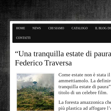
HOME
NEWS
CHI SIAMO
CATALOGO
IL BLOG D
CONTATTI
“Una tranquilla estate di paur
Federico Traversa
Come estate non è stata i
ammettiamolo. La definir
tranquilla estate di paura”
titolo di un celebre film.
La foresta amazzonica ch
più plastica ad affogare l