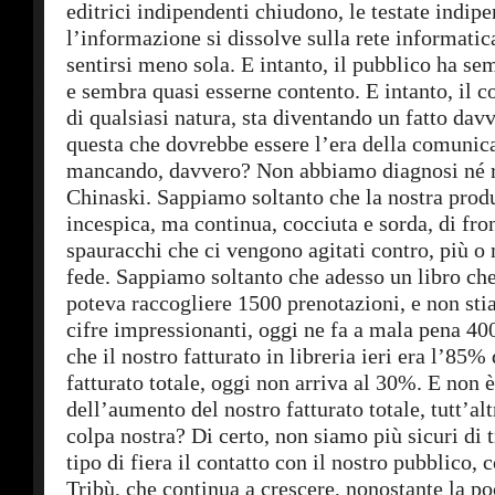
editrici indipendenti chiudono, le testate indip
l’informazione si dissolve sulla rete informatica
sentirsi meno sola. E intanto, il pubblico ha se
e sembra quasi esserne contento. E intanto, il c
di qualsiasi natura, sta diventando un fatto dav
questa che dovrebbe essere l’era della comunic
mancando, davvero? Non abbiamo diagnosi né ri
Chinaski. Sappiamo soltanto che la nostra produ
incespica, ma continua, cocciuta e sorda, di front
spauracchi che ci vengono agitati contro, più 
fede. Sappiamo soltanto che adesso un libro che 
poteva raccogliere 1500 prenotazioni, e non st
cifre impressionanti, oggi ne fa a mala pena 4
che il nostro fatturato in libreria ieri era l’85%
fatturato totale, oggi non arriva al 30%. E non 
dell’aumento del nostro fatturato totale, tutt’alt
colpa nostra? Di certo, non siamo più sicuri di 
tipo di fiera il contatto con il nostro pubblico, 
Tribù, che continua a crescere, nonostante la p