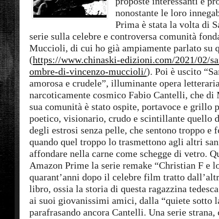
proposte interessanti e pr
nonostante le loro innegabi
Prima è stata la volta di 
serie sulla celebre e controversa comunità fon
Muccioli, di cui ho già ampiamente parlato su 
(
https://www.chinaski-edizioni.com/2021/02/sa
ombre-di-vincenzo-muccioli/
). Poi è uscito “
amorosa e crudele”, illuminante opera letterari
narcoticamente cosmico Fabio Cantelli, che di 
sua comunità è stato ospite, portavoce e grillo 
poetico, visionario, crudo e scintillante quello d
degli estrosi senza pelle, che sentono troppo e 
quando quel troppo lo trasmettono agli altri s
affondare nella carne come schegge di vetro. Qu
Amazon Prime la serie remake “Christian F e lo
quarant’anni dopo il celebre film tratto dall’alt
libro, ossia la storia di questa ragazzina tedesc
ai suoi giovanissimi amici, dalla “quiete sotto l
parafrasando ancora Cantelli. Una serie strana, 