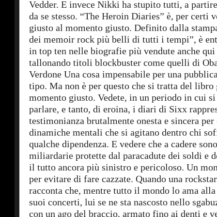
Vedder. E invece Nikki ha stupito tutti, a parti
da se stesso. “The Heroin Diaries” è, per certi ve
giusto al momento giusto. Definito dalla stam
dei memoir rock più belli di tutti i tempi”, è en
in top ten nelle biografie più vendute anche qui 
tallonando titoli blockbuster come quelli di O
Verdone Una cosa impensabile per una pubblica
tipo. Ma non è per questo che si tratta del libro 
momento giusto. Vedete, in un periodo in cui si
parlare, e tanto, di eroina, i diari di Sixx rappr
testimonianza brutalmente onesta e sincera per
dinamiche mentali che si agitano dentro chi sof
qualche dipendenza. E vedere che a cadere sono
miliardarie protette dal paracadute dei soldi e 
il tutto ancora più sinistro e pericoloso. Un mo
per evitare di fare cazzate. Quando una rockstar
racconta che, mentre tutto il mondo lo ama alla f
suoi concerti, lui se ne sta nascosto nello sgabu
con un ago del braccio, armato fino ai denti e 