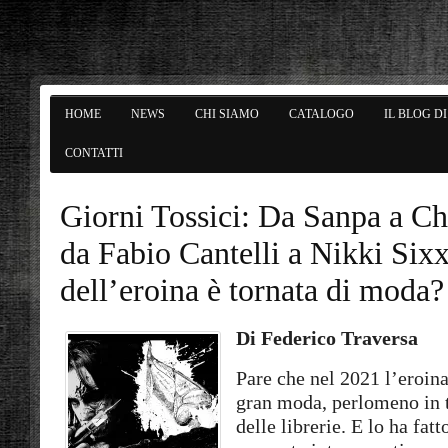
HOME
NEWS
CHI SIAMO
CATALOGO
IL BLOG D
CONTATTI
Giorni Tossici: Da Sanpa a Chr
da Fabio Cantelli a Nikki Sixx
dell’eroina è tornata di moda?
Di Federico Traversa
Pare che nel 2021 l’eroina
gran moda, perlomeno in t
delle librerie. E lo ha fatt