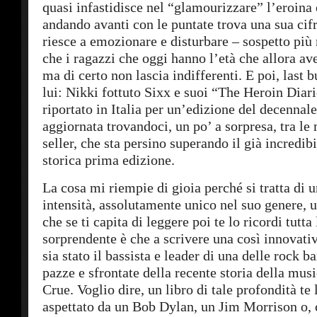
quasi infastidisce nel “glamourizzare” l’eroina 
andando avanti con le puntate trova una sua cif
riesce a emozionare e disturbare – sospetto più 
che i ragazzi che oggi hanno l’età che allora av
ma di certo non lascia indifferenti. E poi, last bu
lui: Nikki fottuto Sixx e suoi “The Heroin Diar
riportato in Italia per un’edizione del decennale
aggiornata trovandoci, un po’ a sorpresa, tra le
seller, che sta persino superando il già incredib
storica prima edizione.
La cosa mi riempie di gioia perché si tratta di 
intensità, assolutamente unico nel suo genere, u
che se ti capita di leggere poi te lo ricordi tutta
sorprendente è che a scrivere una così innovativ
sia stato il bassista e leader di una delle rock b
pazze e sfrontate della recente storia della mus
Crue. Voglio dire, un libro di tale profondità te 
aspettato da un Bob Dylan, un Jim Morrison o, 