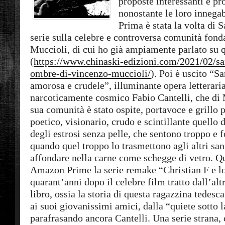
proposte interessanti e pr
nonostante le loro innegabi
Prima è stata la volta di 
serie sulla celebre e controversa comunità fon
Muccioli, di cui ho già ampiamente parlato su 
(
https://www.chinaski-edizioni.com/2021/02/sa
ombre-di-vincenzo-muccioli/
). Poi è uscito “
amorosa e crudele”, illuminante opera letterari
narcoticamente cosmico Fabio Cantelli, che di 
sua comunità è stato ospite, portavoce e grillo 
poetico, visionario, crudo e scintillante quello d
degli estrosi senza pelle, che sentono troppo e 
quando quel troppo lo trasmettono agli altri s
affondare nella carne come schegge di vetro. Qu
Amazon Prime la serie remake “Christian F e lo
quarant’anni dopo il celebre film tratto dall’alt
libro, ossia la storia di questa ragazzina tedesc
ai suoi giovanissimi amici, dalla “quiete sotto l
parafrasando ancora Cantelli. Una serie strana, 