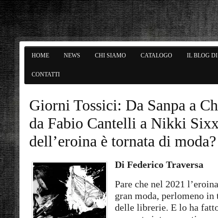
HOME
NEWS
CHI SIAMO
CATALOGO
IL BLOG D
CONTATTI
Giorni Tossici: Da Sanpa a Chr
da Fabio Cantelli a Nikki Sixx
dell’eroina è tornata di moda?
Di Federico Traversa
Pare che nel 2021 l’eroina
gran moda, perlomeno in t
delle librerie. E lo ha fatt