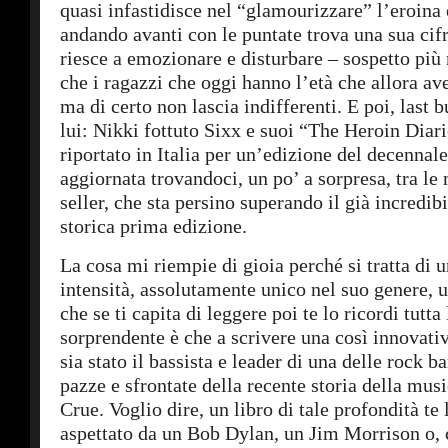
quasi infastidisce nel “glamourizzare” l’eroina 
andando avanti con le puntate trova una sua cif
riesce a emozionare e disturbare – sospetto più 
che i ragazzi che oggi hanno l’età che allora av
ma di certo non lascia indifferenti. E poi, last bu
lui: Nikki fottuto Sixx e suoi “The Heroin Diar
riportato in Italia per un’edizione del decennale
aggiornata trovandoci, un po’ a sorpresa, tra le
seller, che sta persino superando il già incredib
storica prima edizione.
La cosa mi riempie di gioia perché si tratta di 
intensità, assolutamente unico nel suo genere, u
che se ti capita di leggere poi te lo ricordi tutta
sorprendente è che a scrivere una così innovativ
sia stato il bassista e leader di una delle rock b
pazze e sfrontate della recente storia della mus
Crue. Voglio dire, un libro di tale profondità te 
aspettato da un Bob Dylan, un Jim Morrison o, 