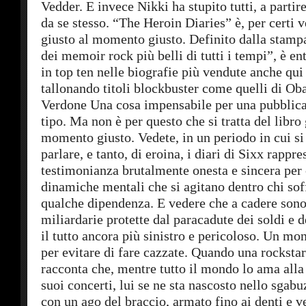
Vedder. E invece Nikki ha stupito tutti, a parti
da se stesso. “The Heroin Diaries” è, per certi ve
giusto al momento giusto. Definito dalla stam
dei memoir rock più belli di tutti i tempi”, è en
in top ten nelle biografie più vendute anche qui 
tallonando titoli blockbuster come quelli di O
Verdone Una cosa impensabile per una pubblica
tipo. Ma non è per questo che si tratta del libro 
momento giusto. Vedete, in un periodo in cui si
parlare, e tanto, di eroina, i diari di Sixx rappr
testimonianza brutalmente onesta e sincera per
dinamiche mentali che si agitano dentro chi sof
qualche dipendenza. E vedere che a cadere sono
miliardarie protette dal paracadute dei soldi e 
il tutto ancora più sinistro e pericoloso. Un mo
per evitare di fare cazzate. Quando una rockstar
racconta che, mentre tutto il mondo lo ama alla f
suoi concerti, lui se ne sta nascosto nello sgabu
con un ago del braccio, armato fino ai denti e 