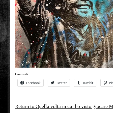
Condividi:
Facebook
Twitter
Tumblr
Pi
Return to Quella volta in cui ho visto giocare 