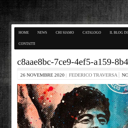
HOME
NEWS
CHI SIAMO
CATALOGO
IL BLOG D
CONTATTI
c8aae8bc-7ce9-4ef5-a159-8b
26 NOVEMBRE 2020
FEDERICO TRAVERSA
N