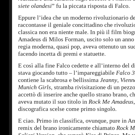
siete olandesi
” fu la piccata risposta di Falco.
Eppure l’idea che un moderno rivoluzionario d
raccontasse il geniale concittadino che rivoluz
classica non era niente male. In più il film biog
Amadeus di Milos Forman, uscito solo un anno
regia moderna, quasi pop, aveva ottenuto un su
facendo incetta di premi e statuette.
E così alla fine Falco cedette e all’interno del d
stava giocando tutto – l’impareggiabile
Falco 3
contiene la scabrosa e bellissima
Jeanny
,
Vienn
Munich Girls
, stramba rivisitazione di un pezz
accettò di inserire anche quello strano brano, c
aveva mutato il suo titolo in
Rock Me Amadeus
discografica scelse come primo singolo.
E ciao. Primo in classifica, ovunque, pure in A
remix del brano ironicamente chiamato
Rock M