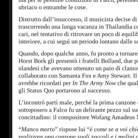
ubriaco o entrambe le cose.
Distrutto dall’insuccesso, il musicista decise di
trascorrendo una lunga vacanza in Thailandia c
cari, nel tentativo di ritrovare un poco di equili
interiore, a cui seguì un periodo lontano dalle s
Quando, dopo qualche anno, fu pronto a tornare
Horst Bork gli presentò i fratelli Bolland, due p
olandesi che avevano ottenuto un paio di clamor
collaborato con Samanta Fox e Amy Stewart. Il
avrebbe ricordati per
In The Army Now
che qua
gli Status Quo portarono al successo.
L’incontrò partì male, perché la prima canzone 
sottoposero a Falco fu un delirante pezzo sul su
concittadino: il compositore Wofang Amadeus 
“
Manco morto
” rispose lui “
è come se a voi chi
realizzare una canzone sugli zoccoli e i mulini 