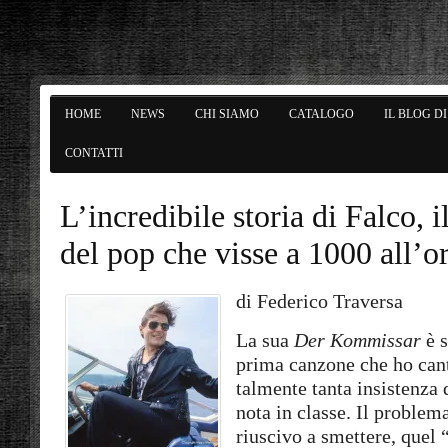
HOME
NEWS
CHI SIAMO
CATALOGO
IL BLOG D
CONTATTI
L’incredibile storia di Falco, 
del pop che visse a 1000 all’o
di Federico Traversa
La sua
Der Kommissar
è s
prima canzone che ho can
talmente tanta insistenza
nota in classe. Il problem
riuscivo a smettere, quel 