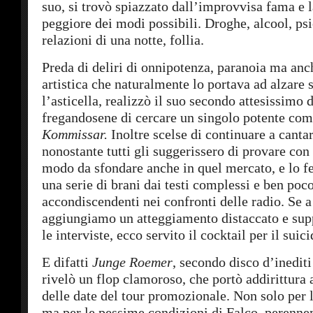
suo, si trovò spiazzato dall’improvvisa fama e l
peggiore dei modi possibili. Droghe, alcool, ps
relazioni di una notte, follia.
Preda di deliri di onnipotenza, paranoia ma anch
artistica che naturalmente lo portava ad alzare
l’asticella, realizzò il suo secondo attesissimo 
fregandosene di cercare un singolo potente co
Kommissar.
Inoltre scelse di continuare a canta
nonostante tutti gli suggerissero di provare con 
modo da sfondare anche in quel mercato, e lo 
una serie di brani dai testi complessi e ben poc
accondiscendenti nei confronti delle radio. Se a
aggiungiamo un atteggiamento distaccato e sup
le interviste, ecco servito il cocktail per il sui
E difatti
Junge Roemer
, secondo disco d’inediti
rivelò un flop clamoroso, che portò addirittura
delle date del tour promozionale. Non solo per 
ma per le pessime condizioni di Falco, perenne