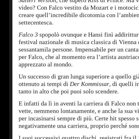
Salieri Version
, che superò
Kiss
di Prince. Ma ve
video? Con Falco vestito da Mozart e i motocicl
creare quell’incredibile dicotomia con l’ambie
settecentesca.
Falco 3
spopolò ovunque e Hansi finì addirittura
festival nazionale di musica classica di Vienna 
sessantamila persone. Impensabile per un cant
per Falco, che al momento era l’artista austriac
apprezzato al mondo.
Un successo di gran lunga superiore a quello gi
ottenuto ai tempi di
Der Kommissar
, di quelli i
tanto in alto che poi puoi solo scendere.
E infatti da lì in aventi la carriera di Falco non
vette, nemmeno lontanamente, e anche la sua vit
per incasinarsi sempre di più. Certe hit spesso
negativamente una carriera, proprio perché sono 
I suoi successivi quattro dischi, registrati fra il