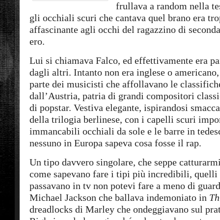
frullava a random nella tes
gli occhiali scuri che cantava quel brano era tr
affascinante agli occhi del ragazzino di second
ero.
Lui si chiamava Falco, ed effettivamente era p
dagli altri. Intanto non era inglese o american
parte dei musicisti che affollavano le classific
dall’Austria, patria di grandi compositori class
di popstar. Vestiva elegante, ispirandosi smac
della trilogia berlinese, con i capelli scuri impo
immancabili occhiali da sole e le barre in tede
nessuno in Europa sapeva cosa fosse il rap.
Un tipo davvero singolare, che seppe catturar
come sapevano fare i tipi più incredibili, quell
passavano in tv non potevi fare a meno di guard
Michael Jackson che ballava indemoniato in
Th
dreadlocks di Marley che ondeggiavano sul prat