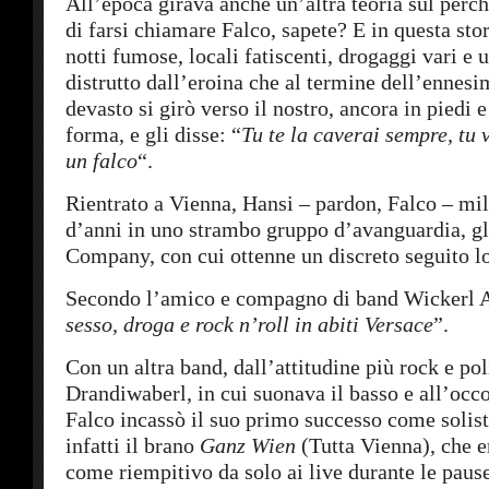
All’epoca girava anche un’altra teoria sul perc
di farsi chiamare Falco, sapete? E in questa stor
notti fumose, locali fatiscenti, drogaggi vari e 
distrutto dall’eroina che al termine dell’ennesi
devasto si girò verso il nostro, ancora in piedi e
forma, e gli disse: “
Tu te la caverai sempre, tu 
un falco
“.
Rientrato a Vienna, Hansi – pardon, Falco – mil
d’anni in uno strambo gruppo d’avanguardia, gl
Company, con cui ottenne un discreto seguito lo
Secondo l’amico e compagno di band Wickerl 
sesso, droga e rock n’roll in abiti Versace
”.
Con un altra band, dall’attitudine più rock e poli
Drandiwaberl, in cui suonava il basso e all’occ
Falco incassò il suo primo successo come solis
infatti il brano
Ganz Wien
(Tutta Vienna), che e
come riempitivo da solo ai live durante le paus