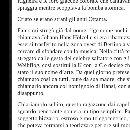
Righeira e le loro giacché colorate che cantavan
spiaggia mentre scoppiava la bomba atomica.
Cristo se erano strani gli anni Ottanta.
Falco mi stregò già dal nome, figo come pochi. I
chiamava Johann Hans Hölzel e si era ribattezz
essersi trasferito nella zona ovest di Berlino a 
cercare di sfondare con la musica. Nella città t
stregato dalle gesta del celebre saltatore con gl
Weibflog, così sostituì la K con la C e decise c
stato il suo nome d’arte. Da quel giorno pretese
chiamato così da tutti, pure da sua madre, che s
chiamarlo ancora col nomignolo di Hansi, con 
disappunto.
Chiariamolo subito, questo ragazzone dai capell
sguardo penetrante non era un tipo semplice. P
soggetto bizzarro, estroso e molto egocentrico,
che poteva fermarsi a teorizzare per ore sul mo