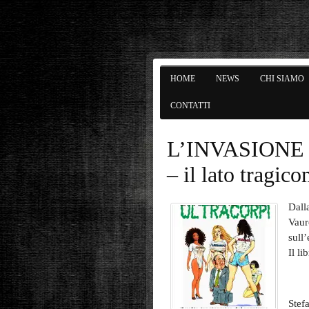
HOME
NEWS
CHI SIAMO
CONTATTI
L’INVASIONE
– il lato tragic
Dall
Vauro
sull
Il l
Stef