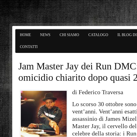
HOME
NEWS
CHI SIAMO
CATALOGO
IL BLOG D
CONTATTI
Jam Master Jay dei Run DMC
omicidio chiarito dopo quasi 
di Federico Traversa
Lo scorso 30 ottobre sono
vent’anni. Vent’anni esatt
assassinio di James Mizell
Master Jay, il cervello de
celebre della storia: i R