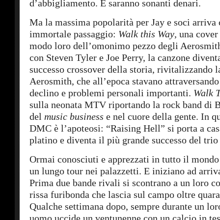
d’abbigliamento. E saranno sonanti denari.
Ma la massima popolarità per Jay e soci arriva 
immortale passaggio:
Walk this Way
, una cover
modo loro dell’omonimo pezzo degli Aerosmith.
con Steven Tyler e Joe Perry, la canzone divent
successo crossover della storia, rivitalizzando l
Aerosmith, che all’epoca stavano attraversando
declino e problemi personali importanti.
Walk 
sulla neonata MTV riportando la rock band di B
del
music business
e nel cuore della gente. In q
DMC è l’apoteosi: “Raising Hell” si porta a casa
platino e diventa il più grande successo del tri
Ormai conosciuti e apprezzati in tutto il mondo 
un lungo tour nei palazzetti. E iniziano ad arriv
Prima due bande rivali si scontrano a un loro c
rissa furibonda che lascia sul campo oltre quaran
Qualche settimana dopo, sempre durante un lor
uomo uccide un ventunenne con un calcio in tes