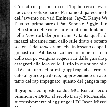
C’è stato un periodo in cui l’hip hop era davver
nuovo e rivoluzionario. Parliamo di parecchio
dell’avvento dei vari Eminem, Jay-Z, Kanye W
E un po’ prima pure di Pac, Snoop e Biggie. Il 
nella storia delle rime parte infatti più lontano,
nella New York dei primi anni Ottanta, quella di
ragazzi afroamericani dallo stile tirato e potent
scatenati dal
look
strano, che indossano cappelli
ginnastica e Adidas senza lacci in onore dei dete
delle scarpe vengono sequestrati dalle guardie 
assegnati alle loro celle. Il trio in questione 
ed è stato uno dei primi gruppi rap ad affermars
culo al grande pubblico, rappresentando un aute
tanto del rap impegnato, quanto del gangsta rap 
Il gruppo è composto da due MC: Run, al secol
Simmons, e DMC, al secolo Darryl McDaniels, 
successivamente si aggiunge il DJ Jason Mizzell