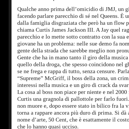
Qualche anno prima dell’omicidio di JMJ, un g
facendo parlare parecchio di sé nel Queens. È u
dalla famiglia disgraziata che però ha un flow 
chiama Curtis James Jackson III. A Jay quel ra
parecchio e lo mette sotto contratto con la sua e
giovane ha un problema: nelle sue demo fa nom
gente della strada che sarebbe meglio non pron
Gente che ha in mano tanto il giro della musica
quello della droga, che spesso coincidono nel g
se ne frega e rappa di tutto, senza censure. Par
“Supreme” McGriff, il boss della zona, un crim
interessi nella musica e un giro di crack da svari
La cosa al boss non piace per niente e nel 2000 
Curtis una gragnola di pallottole per farlo fuor
non muore e, dopo essere stato in bilico fra la v
torna a rappare ancora più duro di prima. Si dà
nome d’arte, 50 Cent, che è esattamente il costo
che lo hanno quasi ucciso.