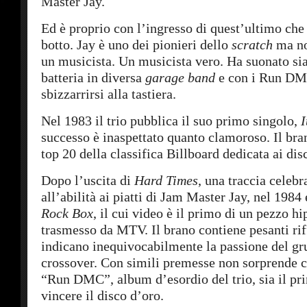
Master Jay.
Ed è proprio con l’ingresso di quest’ultimo che 
botto. Jay è uno dei pionieri dello
scratch
ma no
un musicista. Un musicista vero. Ha suonato sia
batteria in diversa
garage band
e con i Run D
sbizzarrirsi alla tastiera.
Nel 1983 il trio pubblica il suo primo singolo,
I
successo è inaspettato quanto clamoroso. Il bra
top 20 della classifica Billboard dedicata ai di
Dopo l’uscita di
Hard Times
, una traccia celebr
all’abilità ai piatti di Jam Master Jay, nel 1984 
Rock Box
, il cui video è il primo di un pezzo hi
trasmesso da MTV. Il brano contiene pesanti riff
indicano inequivocabilmente la passione del gr
crossover. Con simili premesse non sorprende
“Run DMC”, album d’esordio del trio, sia il pr
vincere il disco d’oro.