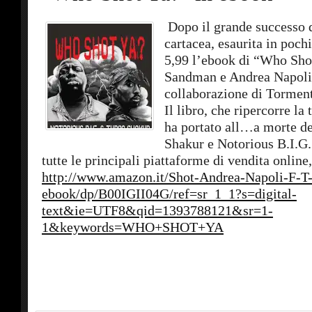
Dopo il grande successo 
cartacea, esaurita in pochi
5,99 l’ebook di “Who Shot
Sandman e Andrea Napoli,
collaborazione di Tormen
Il libro, che ripercorre la
ha portato all…a morte d
Shakur e Notorious B.I.G. 
tutte le principali piattaforme di vendita online,
http://www.amazon.it/Shot-Andrea-Napoli-F-
ebook/dp/B00IGII04G/ref=sr_1_1?s=digital-
text&ie=UTF8&qid=1393788121&sr=1-
1&keywords=WHO+SHOT+YA