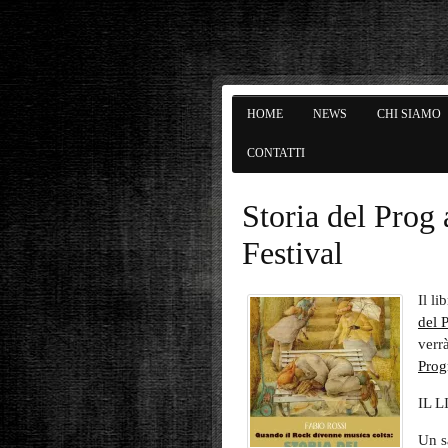
HOME
NEWS
CHI SIAMO
CONTATTI
Storia del Prog
Festival
Il li
del 
verr
Prog
IL 
Un s