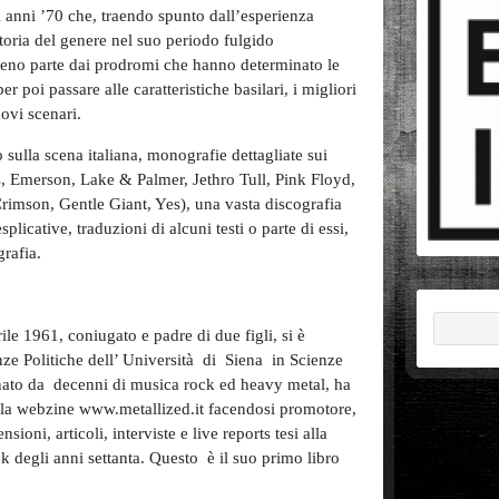
i anni ’70 che, traendo spunto dall’esperienza
storia del genere nel suo periodo fulgido
meno parte dai prodromi che hanno determinato le
er poi passare alle caratteristiche basilari, i migliori
uovi scenari.
 sulla scena italiana, monografie dettagliate sui
is, Emerson, Lake & Palmer, Jethro Tull, Pink Floyd,
imson, Gentle Giant, Yes), una vasta discografia
plicative, traduzioni di alcuni testi o parte di essi,
grafia.
ile 1961, coniugato e padre di due figli, si è
nze Politiche dell’ Università
di
Siena
in
Scienze
nato da
decenni di musica rock ed heavy metal, ha
la webzine www.metallized.it facendosi promotore,
ensioni, articoli, interviste e live reports tesi alla
ck degli anni settanta. Questo
è il suo primo libro