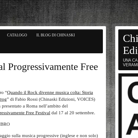
Chi
CATALOGO
IL BLOG DI CHINASKI
Edi
UNA CA
 al Progressivamente Free
VERAM
bro “
Quando il Rock divenne musica colta: Storia
Prog
” di Fabio Rossi (Chinaski Edizioni, VOICES)
à presentato a Roma nell’ambito del
ressivamente Free Festival
dal 17 al 20 settembre.
LIBRO
aggio sulla musica progressive (inglese e non solo)