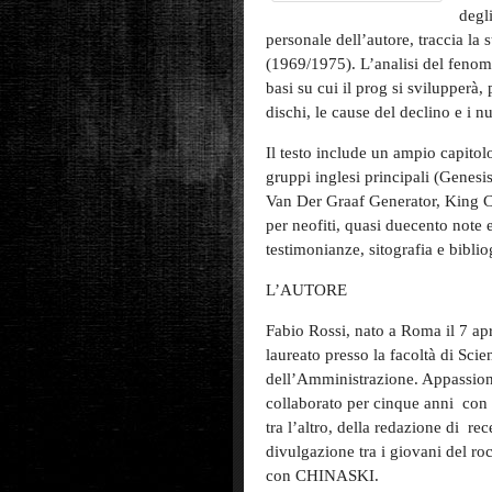
degl
personale dell’autore, traccia la 
(1969/1975). L’analisi del feno
basi su cui il prog si svilupperà, p
dischi, le cause del declino e i n
Il testo include un ampio capitolo
gruppi inglesi principali (Genes
Van Der Graaf Generator, King Cr
per neofiti, quasi duecento note es
testimonianze, sitografia e biblio
L’AUTORE
Fabio Rossi, nato a Roma il 7 apr
laureato presso la facoltà di Scie
dell’Amministrazione. Appassio
collaborato per cinque anni
con 
tra l’altro, della redazione di
rec
divulgazione tra i giovani del ro
con CHINASKI.