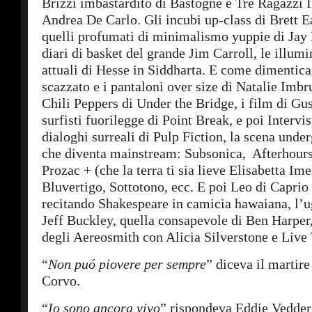
Brizzi imbastardito di Bastogne e Tre Ragazzi
Andrea De Carlo. Gli incubi up-class di Brett Ea
quelli profumati di minimalismo yuppie di Jay
diari di basket del grande Jim Carroll, le illumi
attuali di Hesse in Siddharta. E come dimenticar
scazzato e i pantaloni over size di Natalie Imbr
Chili Peppers di Under the Bridge, i film di Gus
surfisti fuorilegge di Point Break, e poi Intervi
dialoghi surreali di Pulp Fiction, la scena unde
che diventa mainstream: Subsonica, Afterhours,
Prozac + (che la terra ti sia lieve Elisabetta Ime
Bluvertigo, Sottotono, ecc. E poi Leo di Capri
recitando Shakespeare in camicia hawaiana, l’ug
Jeff Buckley, quella consapevole di Ben Harper
degli Aereosmith con Alicia Silverstone e Live
“
Non puó piovere per sempre
” diceva il martir
Corvo.
“
Io sono ancora vivo
” rispondeva Eddie Vedder