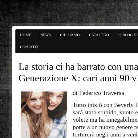
HOME
NEWS
CHI SIAMO
CATALOGO
IL BLOG D
CONTATTI
La storia ci ha barrato con un
Generazione X: cari anni 90 
di Federico Traversa
Tutto iniziò con Beverly 
sarà stato stupido, vuoto 
volete ma ha innegabilmen
porte a un nuovo genere te
torturerà negli anni a veni