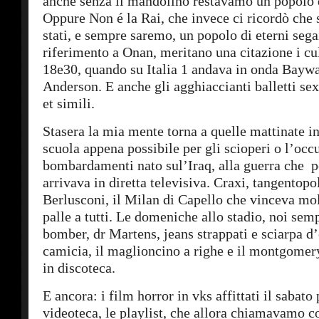
anche senza il mandolino restavamo un popolo d
Oppure Non é la Rai, che invece ci ricordò che
stati, e sempre saremo, un popolo di eterni segai
riferimento a Onan, meritano una citazione i cul
18e30, quando su Italia 1 andava in onda Bayw
Anderson. E anche gli agghiaccianti balletti sex
et simili.
Stasera la mia mente torna a quelle mattinate in 
scuola appena possibile per gli scioperi o l’occ
bombardamenti nato sul’Iraq, alla guerra che p
arrivava in diretta televisiva. Craxi, tangentopol
Berlusconi, il Milan di Capello che vinceva mol
palle a tutti. Le domeniche allo stadio, noi sem
bomber, dr Martens, jeans strappati e sciarpa d
camicia, il maglioncino a righe e il montgomery
in discoteca.
E ancora: i film horror in vks affittati il sabat
videoteca, le playlist, che allora chiamavamo c