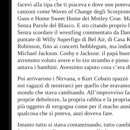
facevi alla tipa che ti piaceva e dove non pote
canzoni come Waves of Change degli Scorpions
Guns e Home Sweet Home dei Motley Crue. Ma
Senza Parole del Blasco. E sto citando proprio l
Senza scordare il wrestling commentato da Dan 
puntate di Willy Superfigo di Bel Air, di Casa 
Robinson, fino ai concerti bubblegum, ma indim
Michael Jackson. Cosby e Jackson: il papà buon
avremmo voluto avere e lo zio strambo e pieno 
amava i bambini. Avessimo saputo cosa c’era 
Poi arrivarono i Nirvana, e Kurt Cobain spazzò 
noi ragazzi di mostrarci per quello che eravamo
mondo che stava cambiando. All’improvviso far
proprie debolezze, la propria rabbia e la propri
più oggetto di vergogna come per il macho anni
qualcosa che si poteva, anzi doveva fare.
Intanto tutto si stava contaminando, tutto cambi