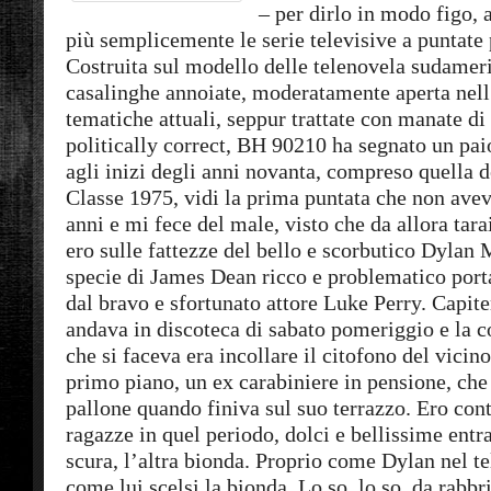
– per dirlo in modo figo, 
più semplicemente le serie televisive a puntate 
Costruita sul modello delle telenovela sudamer
casalinghe annoiate, moderatamente aperta nell
tematiche attuali, seppur trattate con manate di 
politically correct, BH 90210 ha segnato un pai
agli inizi degli anni novanta, compreso quella de
Classe 1975, vidi la prima puntata che non a
anni e mi fece del male, visto che da allora tarai
ero sulle fattezze del bello e scorbutico Dylan
specie di James Dean ricco e problematico port
dal bravo e sfortunato attore Luke Perry. Capite
andava in discoteca di sabato pomeriggio e la c
che si faceva era incollare il citofono del vicin
primo piano, un ex carabiniere in pensione, che 
pallone quando finiva sul suo terrazzo. Ero con
ragazze in quel periodo, dolci e bellissime ent
scura, l’altra bionda. Proprio come Dylan nel te
come lui scelsi la bionda. Lo so, lo so, da rabb