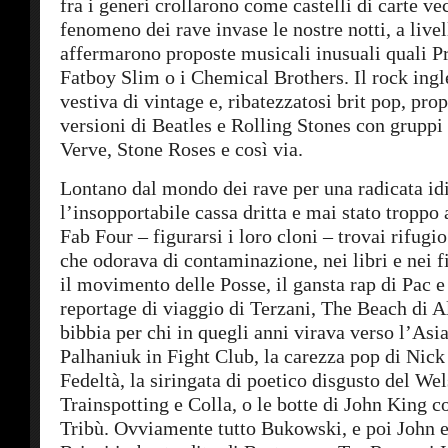
fra i generi crollarono come castelli di carte vec
fenomeno dei rave invase le nostre notti, a live
affermarono proposte musicali inusuali quali P
Fatboy Slim o i Chemical Brothers. Il rock ingl
vestiva di vintage e, ribatezzatosi brit pop, p
versioni di Beatles e Rolling Stones con gruppi 
Verve, Stone Roses e così via.
Lontano dal mondo dei rave per una radicata id
l’insopportabile cassa dritta e mai stato troppo 
Fab Four – figurarsi i loro cloni – trovai rifugi
che odorava di contaminazione, nei libri e nei
il movimento delle Posse, il gansta rap di Pac e
reportage di viaggio di Terzani, The Beach di A
bibbia per chi in quegli anni virava verso l’Asia
Palhaniuk in Fight Club, la carezza pop di Nic
Fedeltà, la siringata di poetico disgusto del Wel
Trainspotting e Colla, o le botte di John King c
Tribù. Ovviamente tutto Bukowski, e poi John e