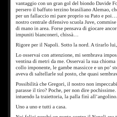
vantaggio con un gran gol del biondo Davide Fo
persero il baffuto terzino brasiliano Alemao, c
per un fallaccio mi pare proprio su Pato e poi… 
nostro centrale difensivo scuola Juve, commise 
di mano in area. Forse pensava di giocare ancor
impuniti bianconeri, chissà…
Rigore per il Napoli. Sotto la nord. A tirarlo lui
Lo osservai con attenzione, mi sembrava imposs
ventina di metri da me. Osservai la sua chioma r
collo imponente, le gambe massicce e un po’ st
aveva di saltellarle sul posto, che quasi sembra
Possibilità che Gregori, il nostro non impeccabi
parasse il tiro? Poche, per non dire pochissime. 
intuendo la traiettoria, la palla finì all’angolino
Uno a uno e tutti a casa.
Noi felici perché un punto contro il Napoli era t