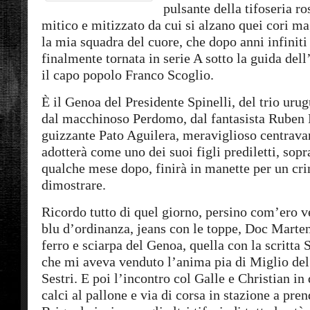
pulsante della tifoseria r
mitico e mitizzato da cui si alzano quei cori ma
la mia squadra del cuore, che dopo anni infiniti 
finalmente tornata in serie A sotto la guida del
il capo popolo Franco Scoglio.
È il Genoa del Presidente Spinelli, del trio ur
dal macchinoso Perdomo, dal fantasista Ruben 
guizzante Pato Aguilera, meraviglioso centrava
adotterà come uno dei suoi figli prediletti, sopr
qualche mese dopo, finirà in manette per un cri
dimostrare.
Ricordo tutto di quel giorno, persino com’ero v
blu d’ordinanza, jeans con le toppe, Doc Marten
ferro e sciarpa del Genoa, quella con la scritta 
che mi aveva venduto l’anima pia di Miglio de
Sestri. E poi l’incontro col Galle e Christian in
calci al pallone e via di corsa in stazione a pren