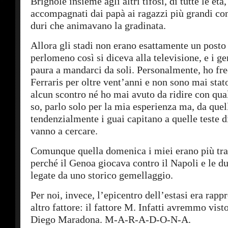
Brignole insieme agli altri tifosi, di tutte le et
accompagnati dai papà ai ragazzi più grandi co
duri che animavano la gradinata.
Allora gli stadi non erano esattamente un posto 
perlomeno così si diceva alla televisione, e i g
paura a mandarci da soli. Personalmente, ho fre
Ferraris per oltre vent’anni e non sono mai stat
alcun scontro né ho mai avuto da ridire con qua
so, parlo solo per la mia esperienza ma, da quel
tendenzialmente i guai capitano a quelle teste di
vanno a cercare.
Comunque quella domenica i miei erano più tran
perché il Genoa giocava contro il Napoli e le du
legate da uno storico gemellaggio.
Per noi, invece, l’epicentro dell’estasi era rapp
altro fattore: il fattore M. Infatti avremmo vist
Diego Maradona. M-A-R-A-D-O-N-A.