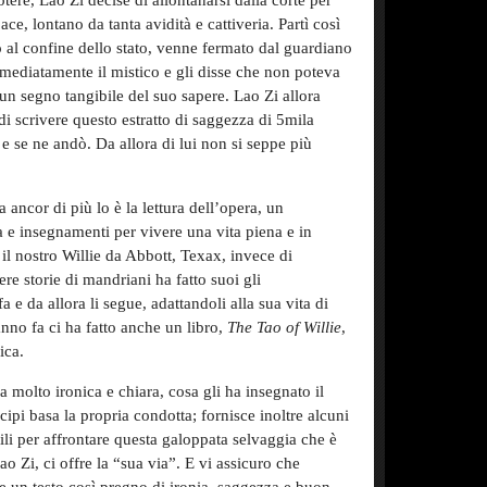
otere, Lao Zi decise di allontanarsi dalla corte per
pace, lontano da tanta avidità e cattiveria. Partì così
to al confine dello stato, venne fermato dal guardiano
ediatamente il mistico e gli disse che non poteva
un segno tangibile del suo sapere. Lao Zi allora
i scrivere questo estratto di saggezza di 5mila
e se ne andò. Da allora di lui non si seppe più
ancor di più lo è la lettura dell’opera, un
a e insegnamenti per vivere una vita piena e in
 il nostro Willie da Abbott, Texax, invece di
e storie di mandriani ha fatto suoi gli
 e da allora li segue, adattandoli alla sua vita di
nno fa ci ha fatto anche un libro,
The Tao of Willie
,
ica.
a molto ironica e chiara, cosa gli ha insegnato il
cipi basa la propria condotta; fornisce inoltre alcuni
tili per affrontare questa galoppata selvaggia che è
o Zi, ci offre la “sua via”. E vi assicuro che