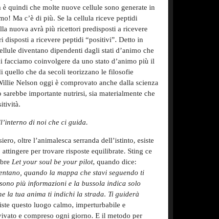
a è quindi che molte nuove cellule sono generate in
o! Ma c’è di più. Se la cellula riceve peptidi
lla nuova avrà più ricettori predisposti a ricevere
i disposti a ricevere peptidi “positivi”. Detto in
ellule diventano dipendenti dagli stati d’animo che
i facciamo coinvolgere da uno stato d’animo più il
i quello che da secoli teorizzano le filosofie
 Willie Nelson oggi è comprovato anche dalla scienza
to sarebbe importante nutrirsi, sia materialmente che
itività.
’interno di noi che ci guida.
iero, oltre l’animalesca serranda dell’istinto, esiste
attingere per trovare risposte equilibrate. Sting ce
ebre
Let your soul be your pilot
, quando dice:
ntano, quando la mappa che stavi seguendo ti
sono più informazioni e la bussola indica solo
e la tua anima ti indichi la strada. Ti guiderà
siste questo luogo calmo, imperturbabile e
vvivato e compreso ogni giorno. E il metodo per