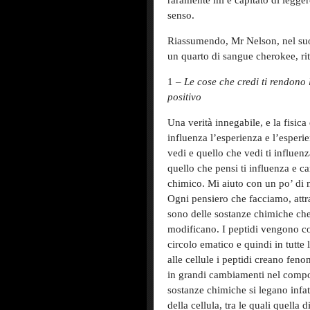
raramente mi è capitato di legger
senso.
Riassumendo, Mr Nelson, nel suo
un quarto di sangue cherokee, rit
1 –
Le cose che credi ti rendono l
positivo
Una verità innegabile, e la fisica
influenza l’esperienza e l’esperi
vedi e quello che vedi ti influen
quello che pensi ti influenza e ca
chimico. Mi aiuto con un po’ di n
Ogni pensiero che facciamo, attra
sono delle sostanze chimiche che s
modificano. I peptidi vengono con
circolo ematico e quindi in tutte
alle cellule i peptidi creano feno
in grandi cambiamenti nel compor
sostanze chimiche si legano infatt
della cellula, tra le quali quella