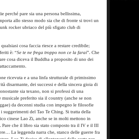
llie perché pare sia una persona bellissima,
mporta allo stesso modo sia che di fronte si trovi un
punk rocker ubriaco del più sfigato club di
qualsiasi cosa faccia riesce a restare credibile;
eriti è: “
Se te ne frega troppo non ce la farai
”. Che
re cosa diceva il Buddha a proposito di uno dei
’attaccamento.
ne ricevuta e a una linfa strutturale di primissimo
vità disarmante, dei successi e della sincera gioia di
Nonostante sia texano, non si professi di una
e musicale preferito sia il country (anche se non
eggae) da decenni studia con impegno le filosofie
a i suggerimenti del Tao Te Ching. Si tratta della
stico cinese Lao Zi, anche se in molti mettono in
Pare che il libro sia stato composto tra il IV e il III
pere… La leggenda narra che, stanco delle guerre fra