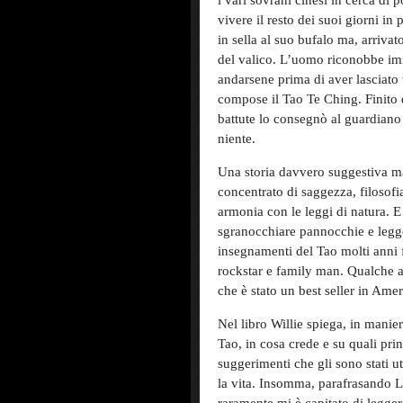
i vari sovrani cinesi in cerca di p
vivere il resto dei suoi giorni in 
in sella al suo bufalo ma, arriva
del valico. L’uomo riconobbe imm
andarsene prima di aver lasciato 
compose il Tao Te Ching. Finito d
battute lo consegnò al guardiano 
niente.
Una storia davvero suggestiva ma 
concentrato di saggezza, filosofi
armonia con le leggi di natura. E
sgranocchiare pannocchie e legger
insegnamenti del Tao molti anni fa
rockstar e family man. Qualche a
che è stato un best seller in Amer
Nel libro Willie spiega, in manier
Tao, in cosa crede e su quali prin
suggerimenti che gli sono stati u
la vita. Insomma, parafrasando La