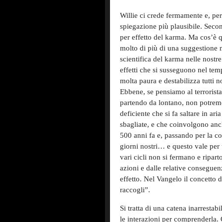
Willie ci crede fermamente e, pe
spiegazione più plausibile. Second
per effetto del karma. Ma cos’è 
molto di più di una suggestione m
scientifica del karma nelle nostre
effetti che si susseguono nel te
molta paura e destabilizza tutti n
Ebbene, se pensiamo al terrorista e
partendo da lontano, non potremo
deficiente che si fa saltare in ar
sbagliate, e che coinvolgono anch
500 anni fa e, passando per la co
giorni nostri… e questo vale per tu
vari cicli non si fermano e ripar
azioni e dalle relative conseguen
effetto. Nel Vangelo il concetto 
raccogli”.
Si tratta di una catena inarrestabi
le interazioni per comprenderla. Q