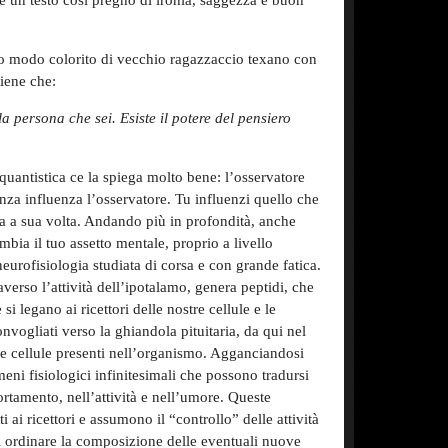
e un testo così pregno di ironia, saggezza e buon
 modo colorito di vecchio ragazzaccio texano con
iene che:
a persona che sei. Esiste il potere del pensiero
 quantistica ce la spiega molto bene: l’osservatore
enza influenza l’osservatore. Tu influenzi quello che
za a sua volta. Andando più in profondità, anche
mbia il tuo assetto mentale, proprio a livello
eurofisiologia studiata di corsa e con grande fatica.
verso l’attività dell’ipotalamo, genera peptidi, che
i legano ai ricettori delle nostre cellule e le
vogliati verso la ghiandola pituitaria, da qui nel
 le cellule presenti nell’organismo. Agganciandosi
meni fisiologici infinitesimali che possono tradursi
tamento, nell’attività e nell’umore. Queste
i ai ricettori e assumono il “controllo” delle attività
 di ordinare la composizione delle eventuali nuove