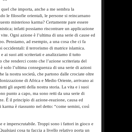
r quel che importa, anche a me sembra la
o le filosofie orientali, le persone si reincarnano
questo misterioso karma? Certamente pare essere
istica; infatti possiamo riscontrare un applicazione
 vite. Ogni azione è l’ultima di una serie di cause ed
mpo. Pensiamo, ad esempio, a una cosa che ci fa
oi occidentali: il terrorismo di matrice islamica.
 ai suoi atti scriteriati e analizziamo il tutto
 che renderci conto che l’azione scriteriata del
ia è solo l’ultima conseguenza di una serie di azioni
e la nostra società, che partono dalle crociate oltre
lonizzazione di Africa e Medio Oriente, arrivano ai
tti gli aspetti della nostra storia. La vita e i suoi
tono punto a capo, ma sono retti da una serie di
ze. È il principio di azione-reazione, causa ed
di karma è riassunto nel detto: “come semini, così
le e imperscrutabile. Troppi sono i fattori in gioco e
ualsiasi cosa tu faccia a livello relativo porta un