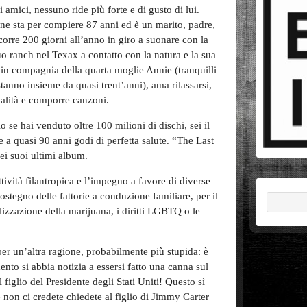
i amici, nessuno ride più forte e di gusto di lui.
ne sta per compiere 87 anni ed è un marito, padre,
orre 200 giorni all’anno in giro a suonare con la
 suo ranch nel Texax a contatto con la natura e la sua
 in compagnia della quarta moglie Annie (tranquilli
tanno insieme da quasi trent’anni), ama rilassarsi,
ualità e comporre canzoni.
 se hai venduto oltre 100 milioni di dischi, sei il
a quasi 90 anni godi di perfetta salute. “The Last
i suoi ultimi album.
tività filantropica e l’impegno a favore di diverse
ostegno delle fattorie a conduzione familiare, per il
alizzazione della marijuana, i diritti LGBTQ o le
per un’altra ragione, probabilmente più stupida: è
nto si abbia notizia a essersi fatto una canna sul
 figlio del Presidente degli Stati Uniti! Questo sì
e non ci credete chiedete al figlio di Jimmy Carter