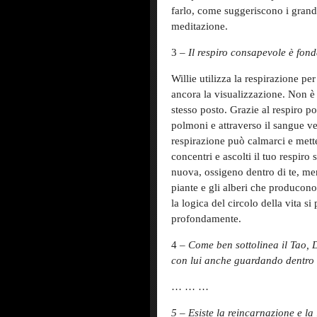
farlo, come suggeriscono i grandi
meditazione.
3 –
Il respiro consapevole è fon
Willie utilizza la respirazione per
ancora la visualizzazione. Non è
stesso posto. Grazie al respiro p
polmoni e attraverso il sangue ve
respirazione può calmarci e metter
concentri e ascolti il tuo respiro 
nuova, ossigeno dentro di te, men
piante e gli alberi che producono
la logica del circolo della vita s
profondamente.
4 –
Come ben sottolinea il Tao, 
con lui anche guardando dentro 
… … …
5
– Esiste la reincarnazione e la