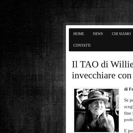
HOME
NEWS
CHI SIAMO
CONTATTI
Il TAO di Will
invecchiare con 
di F
Se p
scegl
fine
prob
E pe