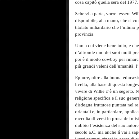
cosa capitò quella sera del 1977.
Scherzi a parte, vorrei essere Wi
disponibile, alla mano, che si co
titolato miliardario che l’ultimo 
provincia.
Uno a cui viene bene tutto, e che 
d’altronde uno dei suoi motti pref
poi è il modo cowboy per rimarca
più grandi veleni dell’umanità: l
Eppure, oltre alla buona educazio
livello, alla base di questa longe
vivere di Willie c’è un segreto. 
religione specifica e il suo gener
disdegna fruttuose puntata nel r
orientali e, in particolare, applic
raccolta di versi in prosa del mi
dubbio l’esistenza del suo autore. 
secolo a.C. ma anche lì vai a sa