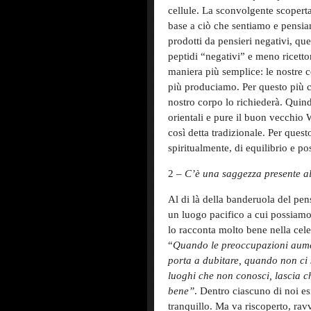
cellule. La sconvolgente scopert
base a ciò che sentiamo e pensiam
prodotti da pensieri negativi, que
peptidi “negativi” e meno ricettor
maniera più semplice: le nostre c
più produciamo. Per questo più c
nostro corpo lo richiederà. Quind
orientali e pure il buon vecchio
così detta tradizionale. Per ques
spiritualmente, di equilibrio e pos
2 –
C’è una saggezza presente all
Al di là della banderuola del pens
un luogo pacifico a cui possiamo 
lo racconta molto bene nella cel
“
Quando le preoccupazioni aume
porta a dubitare, quando non ci 
luoghi che non conosci, lascia ch
bene”
. Dentro ciascuno di noi e
tranquillo. Ma va riscoperto, ra