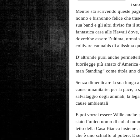
i suo
Mentre sto scrivendo queste pagi
nonno e bisnonno felice che trasc
sua band e gli altri diviso fra il
fantastica casa alle Hawaii dove,
dovrebbe essere l’ultima, ormai s
coltivare cannabis di altissima q
D’altronde puoi anche permetterlo
fuorilegge più amato d’America e 
man Standing” come titola uno de
Senza dimenticare la sua lunga at
cause umanitarie: per la pace, a s
salvataggio degli animali, la leg
cause ambientali
E poi vorrei essere Willie anche 
stato l’unico uomo di cui al mome
tetto della Casa Bianca insieme al
che è uno schiaffo al potere. E s