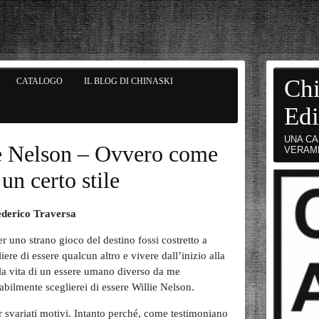
Chi
CATALOGO
IL BLOG DI CHINASKI
Edi
UNA CA
ie Nelson – Ovvero come
VERAM
un certo stile
ederico Traversa
er uno strano gioco del destino fossi costretto a
iere di essere qualcun altro e vivere dall’inizio alla
 la vita di un essere umano diverso da me
abilmente sceglierei di essere Willie Nelson.
r svariati motivi. Intanto perché, come testimoniano