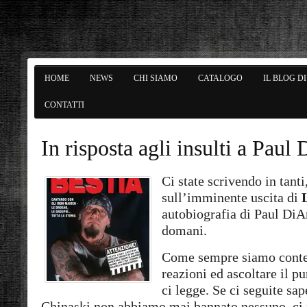
HOME
NEWS
CHI SIAMO
CATALOGO
IL BLOG D
CONTATTI
In risposta agli insulti a Paul
Ci state scrivendo in tanti
sull’imminente uscita di
autobiografia di Paul DiA
domani.
Come sempre siamo conten
reazioni ed ascoltare il pu
ci legge. Se ci seguite sa
Chinaski non abbiamo mai bannato nessuno, ci