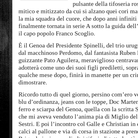
pulsante della tifoseria r
mitico e mitizzato da cui si alzano quei cori ma
la mia squadra del cuore, che dopo anni infiniti 
finalmente tornata in serie A sotto la guida del
il capo popolo Franco Scoglio.
È il Genoa del Presidente Spinelli, del trio ur
dal macchinoso Perdomo, dal fantasista Ruben 
guizzante Pato Aguilera, meraviglioso centrava
adotterà come uno dei suoi figli prediletti, sopr
qualche mese dopo, finirà in manette per un cri
dimostrare.
Ricordo tutto di quel giorno, persino com’ero v
blu d’ordinanza, jeans con le toppe, Doc Marten
ferro e sciarpa del Genoa, quella con la scritta 
che mi aveva venduto l’anima pia di Miglio de
Sestri. E poi l’incontro col Galle e Christian in
calci al pallone e via di corsa in stazione a pren