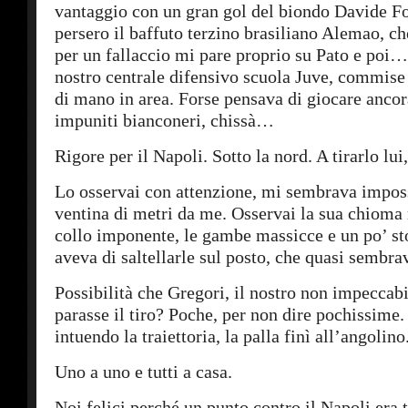
vantaggio con un gran gol del biondo Davide Fo
persero il baffuto terzino brasiliano Alemao, c
per un fallaccio mi pare proprio su Pato e poi… 
nostro centrale difensivo scuola Juve, commise 
di mano in area. Forse pensava di giocare ancor
impuniti bianconeri, chissà…
Rigore per il Napoli. Sotto la nord. A tirarlo lui
Lo osservai con attenzione, mi sembrava imposs
ventina di metri da me. Osservai la sua chioma r
collo imponente, le gambe massicce e un po’ st
aveva di saltellarle sul posto, che quasi sembra
Possibilità che Gregori, il nostro non impeccabi
parasse il tiro? Poche, per non dire pochissime. 
intuendo la traiettoria, la palla finì all’angolino
Uno a uno e tutti a casa.
Noi felici perché un punto contro il Napoli era t