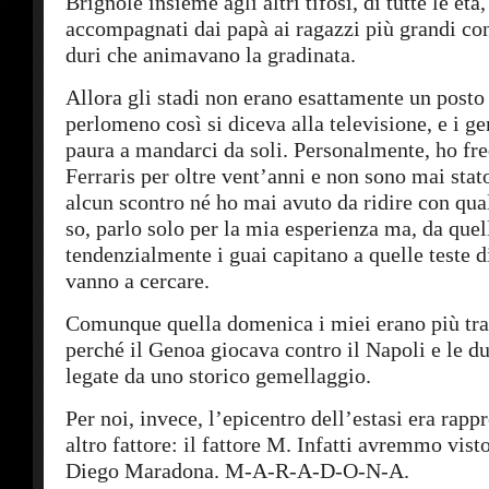
Brignole insieme agli altri tifosi, di tutte le et
accompagnati dai papà ai ragazzi più grandi co
duri che animavano la gradinata.
Allora gli stadi non erano esattamente un posto 
perlomeno così si diceva alla televisione, e i g
paura a mandarci da soli. Personalmente, ho fre
Ferraris per oltre vent’anni e non sono mai stat
alcun scontro né ho mai avuto da ridire con qua
so, parlo solo per la mia esperienza ma, da quel
tendenzialmente i guai capitano a quelle teste di
vanno a cercare.
Comunque quella domenica i miei erano più tran
perché il Genoa giocava contro il Napoli e le du
legate da uno storico gemellaggio.
Per noi, invece, l’epicentro dell’estasi era rapp
altro fattore: il fattore M. Infatti avremmo vist
Diego Maradona. M-A-R-A-D-O-N-A.