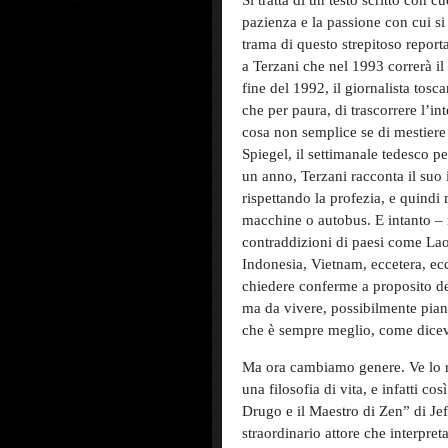
Si tratta di un testo scritto con c
pazienza e la passione con cui si
trama di questo strepitoso repor
a Terzani che nel 1993 correrà il 
fine del 1992, il giornalista tosc
che per paura, di trascorrere l’in
cosa non semplice se di mestiere 
Spiegel, il settimanale tedesco p
un anno, Terzani racconta il suo 
rispettando la profezia, e quindi
macchine o autobus. E intanto – 
contraddizioni di paesi come La
Indonesia, Vietnam, eccetera, ecc
chiedere conferme a proposito de
ma da vivere, possibilmente pian
che è sempre meglio, come diceva 
Ma ora cambiamo genere. Ve lo r
una filosofia di vita, e infatti cos
Drugo e il Maestro di Zen” di Je
straordinario attore che interpre