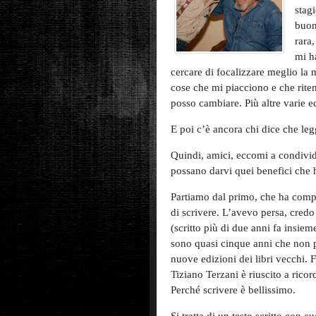
stag
buon
rara,
mi h
cercare di focalizzare meglio la 
cose che mi piacciono e che riten
posso cambiare. Più altre varie e
E poi c’è ancora chi dice che leg
Quindi, amici, eccomi a condivide
possano darvi quei benefici che h
Partiamo dal primo, che ha compi
di scrivere. L’avevo persa, credo
(scritto più di due anni fa insie
sono quasi cinque anni che non 
nuove edizioni dei libri vecchi.
Tiziano Terzani è riuscito a ricor
Perché scrivere è bellissimo.