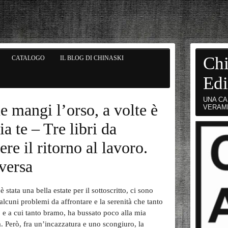
Chi
CATALOGO
IL BLOG DI CHINASKI
Edi
UNA CA
he mangi l’orso, a volte è
VERAM
a te – Tre libri da
re il ritorno al lavoro.
versa
 stata una bella estate per il sottoscritto, ci sono
 alcuni problemi da affrontare e la serenità che tanto
 e a cui tanto bramo, ha bussato poco alla mia
a. Però, fra un’incazzatura e uno scongiuro, la