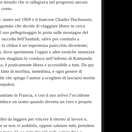
un mondo che si rallegrava nel progresso ancora
l conto.
: siamo nel 1969 e il francese Charles Duchassois,
 sgamato che decide di viaggiare libero in cerca
Il suo pellegrinaggio lo porta sulle montagne del
a raccolta dell’hashish, salvo poi condurlo a
 lo chilon è un’esperienza parecchio divertente;
, dove sperimenta l’oppio e altre esotiche stranezze
more sbagliata lo conduca nell’inferno di Katmandu
ga, è praticamente libera e accessibile a tutti. Da qui
o fatto di morfina, metedrina, e ogni genere di
le che spinge l’autore a scegliere di lasciarsi morire
nepalesi.
atriato in Francia, e con il suo arrivo l’occidente
i riduce un uomo quando diventa un vero e proprio
ibri da leggere per vincere il ritorno al lavoro e,
o se non vi soddisfa, oppure salutare tutti, prendere