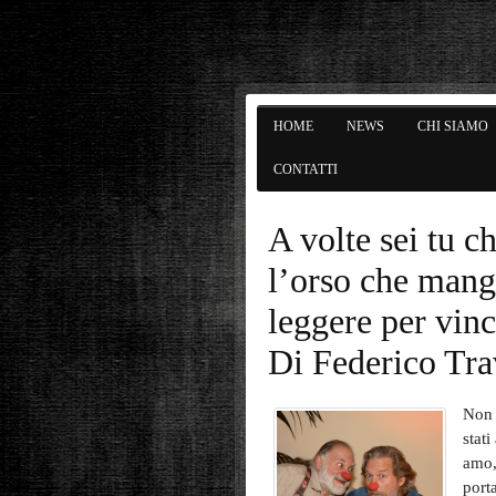
HOME
NEWS
CHI SIAMO
CONTATTI
A volte sei tu c
l’orso che mangi
leggere per vince
Di Federico Tra
Non è
stati
amo,
port