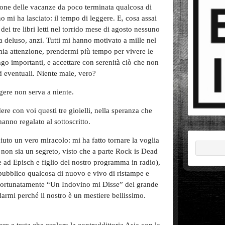
ione delle vacanze da poco terminata qualcosa di
o mi ha lasciato: il tempo di leggere. E, cosa assai
 dei tre libri letti nel torrido mese di agosto nessuno
a deluso, anzi. Tutti mi hanno motivato a mille nel
mia attenzione, prendermi più tempo per vivere le
go importanti, e accettare con serenità ciò che non
d eventuali. Niente male, vero?
gere non serva a niente.
re con voi questi tre gioielli, nella speranza che
anno regalato al sottoscritto.
uto un vero miracolo: mi ha fatto tornare la voglia
 non sia un segreto, visto che a parte Rock is Dead
me ad Episch e figlio del nostro programma in radio),
pubblico qualcosa di nuovo e vivo di ristampe e
 Fortunatamente “Un Indovino mi Disse” del grande
darmi perché il nostro è un mestiere bellissimo.