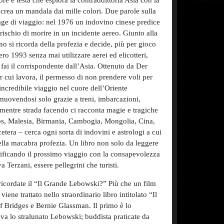
uore e testa che esplora la contraddittoria Asia con la
 crea un mandala dai mille colori. Due parole sulla
tage di viaggio: nel 1976 un indovino cinese predice
rischio di morire in un incidente aereo. Giunto alla
ano si ricorda della profezia e decide, più per gioco
tero 1993 senza mai utilizzare aerei ed elicotteri,
fai il corrispondente dall’Asia. Ottenuto da Der
er cui lavora, il permesso di non prendere voli per
incredibile viaggio nel cuore dell’Oriente
 muovendosi solo grazie a treni, imbarcazioni,
mentre strada facendo ci racconta magie e tragiche
os, Malesia, Birmania, Cambogia, Mongolia, Cina,
etera – cerca ogni sorta di indovini e astrologi a cui
lla macabra profezia. Un libro non solo da leggere
ificando il prossimo viaggio con la consapevolezza
Terzani, essere pellegrini che turisti.
icordate il “Il Grande Lebowski?” Più che un film
ì viene trattato nello straordinario libro intitolato “Il
ff Bridges e Bernie Glassman. Il primo è lo
tava lo stralunato Lebowski; buddista praticate da