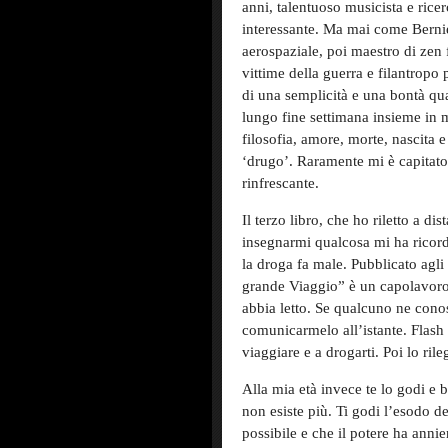
anni, talentuoso musicista e ricer
interessante. Ma mai come Bernie,
aerospaziale, poi maestro di zen 
vittime della guerra e filantropo p
di una semplicità e una bontà qua
lungo fine settimana insieme in 
filosofia, amore, morte, nascita 
‘drugo’. Raramente mi è capitato
rinfrescante.
Il terzo libro, che ho riletto a d
insegnarmi qualcosa mi ha ricorda
la droga fa male. Pubblicato agli
grande Viaggio” è un capolavoro, 
abbia letto. Se qualcuno ne cono
comunicarmelo all’istante. Flash è
viaggiare e a drogarti. Poi lo rile
Alla mia età invece te lo godi e b
non esiste più. Ti godi l’esodo
possibile e che il potere ha anni