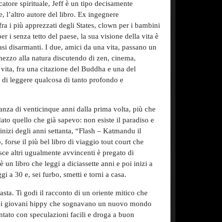
catore spirituale, Jeff è un tipo decisamente
 l’altro autore del libro. Ex ingegnere
fra i più apprezzati degli States, clown per i bambini
er i senza tetto del paese, la sua visione della vita è
si disarmanti. I due, amici da una vita, passano un
mezzo alla natura discutendo di zen, cinema,
e vita, fra una citazione del Buddha e una del
 di leggere qualcosa di tanto profondo e
istanza di venticinque anni dalla prima volta, più che
to quello che già sapevo: non esiste il paradiso e
 inizi degli anni settanta, “Flash – Katmandu il
forse il più bel libro di viaggio tout court che
sce altri ugualmente avvincenti è pregato di
 un libro che leggi a diciassette anni e poi inizi a
ggi a 30 e, sei furbo, smetti e torni a casa.
asta. Ti godi il racconto di un oriente mitico che
 dei giovani hippy che sognavano un nuovo mondo
entato con speculazioni facili e droga a buon