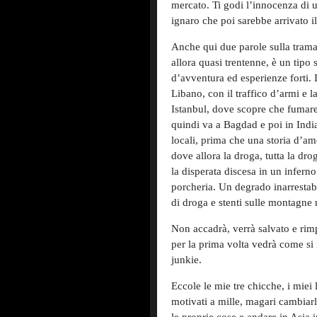
mercato. Ti godi l’innocenza di 
ignaro che poi sarebbe arrivato i
Anche qui due parole sulla trama
allora quasi trentenne, è un tipo
d’avventura ed esperienze forti. 
Libano, con il traffico d’armi e l
Istanbul, dove scopre che fumare
quindi va a Bagdad e poi in India
locali, prima che una storia d’a
dove allora la droga, tutta la dro
la disperata discesa in un infern
porcheria. Un degrado inarrestabi
di droga e stenti sulle montagne 
Non accadrà, verrà salvato e rimp
per la prima volta vedrà come s
junkie.
Eccole le mie tre chicche, i miei l
motivati a mille, magari cambiarl