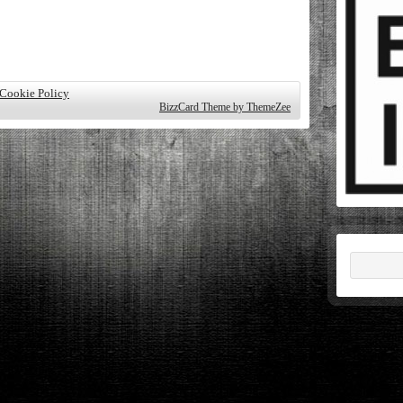
 Cookie Policy
BizzCard Theme by ThemeZee