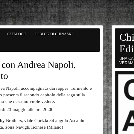
Chi
CATALOGO
IL BLOG DI CHINASKI
Edi
UNA CA
 con Andrea Napoli,
VERAM
to
ea Napoli, accompagnato dai rapper Tormento e
o presenta il secondo capitolo della saga sulla
no che nessuno vuole vedere.
rdì 23 maggio alle ore 20.00
by Brothers, viale Gorizia 34 angolo Ascanio
za, zona Navigli/Ticinese (Milano)