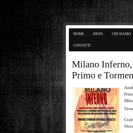
HOME
NEWS
CHI SIAMO
CONTATTI
Milano Inferno,
Primo e Tormen
Andr
Prim
Mila
Vene
Crab
Sfor