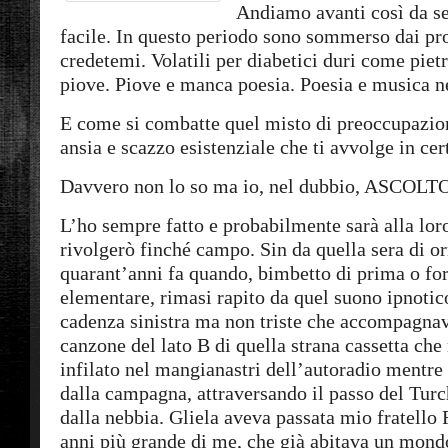
Andiamo avanti così da se
facile. In questo periodo sono sommerso dai pr
credetemi. Volatili per diabetici duri come piet
piove. Piove e manca poesia. Poesia e musica ne
E come si combatte quel misto di preoccupazio
ansia e scazzo esistenziale che ti avvolge in ce
Davvero non lo so ma io, nel dubbio, ASCOL
L’ho sempre fatto e probabilmente sarà alla lo
rivolgerò finché campo. Sin da quella sera di o
quarant’anni fa quando, bimbetto di prima o fo
elementare, rimasi rapito da quel suono ipnotic
cadenza sinistra ma non triste che accompagnav
canzone del lato B di quella strana cassetta ch
infilato nel mangianastri dell’autoradio mentre
dalla campagna, attraversando il passo del Turch
dalla nebbia. Gliela aveva passata mio fratello F
anni più grande di me, che già abitava un mondo