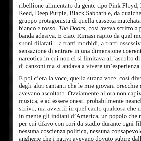
ribellione alimentato da gente tipo Pink Floyd,
Reed, Deep Purple, Black Sabbath e, da qualche
gruppo protagonista di quella cassetta matchata
bianco e rosso.
The Doors
, così aveva scritto a
banda adesiva. E ciao. Rimasi rapito da quel m
suoni dilatati – a tratti morbidi, a tratti ossessiv
sensazione di entrare in una dimensione coeren
narcotica in cui non ci si limitava all’ascolto d
di canzoni ma si andava a vivere un’esperienza
E poi c’era la voce, quella strana voce, così div
degli altri cantanti che le mie giovani orecchie
avevano ascoltato. Ovviamente allora non capiv
musica, e ad essere onesti probabilmente neanc
scrivo, ma avvertii in quel canto qualcosa che 
in mente gli indiani d’America, un popolo che 
per cui tifavo con cori da stadio durante ogni f
nessuna coscienza politica, nessuna consapevole
angherie che i nativi avevano dovuto subire da