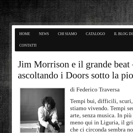
HOME
NEWS
CHI SIAMO
CATALOGO
IL BLOG D
CONTATTI
Jim Morrison e il grande beat
ascoltando i Doors sotto la pi
di Federico Traversa
Tempi bui, difficili, scuri
stiamo vivendo. Tempi se
arte, senza musica. In più 
meno qui in Liguria, il g
che ci circonda sembra no