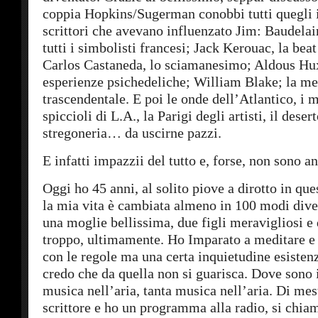
coppia Hopkins/Sugerman conobbi tutti quegli i
scrittori che avevano influenzato Jim: Baudela
tutti i simbolisti francesi; Jack Kerouac, la bea
Carlos Castaneda, lo sciamanesimo; Aldous Hux
esperienze psichedeliche; William Blake; la me
trascendentale. E poi le onde dell’Atlantico, i 
spiccioli di L.A., la Parigi degli artisti, il desert
stregoneria… da uscirne pazzi.
E infatti impazzii del tutto e, forse, non sono a
Oggi ho 45 anni, al solito piove a dirotto in ques
la mia vita è cambiata almeno in 100 modi diver
una moglie bellissima, due figli meravigliosi e
troppo, ultimamente. Ho Imparato a meditare e 
con le regole ma una certa inquietudine esistenz
credo che da quella non si guarisca. Dove sono 
musica nell’aria, tanta musica nell’aria. Di mes
scrittore e ho un programma alla radio, si chia