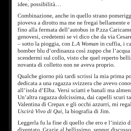
idee, possibilità…
Combinazione, anche in quello strano pomerigg
pioveva a dirotto ma me ne fregai bellamente e 
fino alla fermata dell’autobus in P.zza Caricam
genovesi, credetemi se vi dico che da via Cesar
– sotto la pioggia, con
L.A Woman
in cuffia, i ca
bomber blu d’ordinanza così zuppo che l’acqua 
scendermi sul collo, visto che quel reperto bell
novanta di colletto non ne aveva proprio.
Qualche giorno più tardi scrissi la mia prima p
dedicata a una ragazza svizzera che avevo conos
all’isola d’Elba. Versi sciatti e banali ma almen
Un’altra ragazza dolcissima, dai capelli scuri tag
Valentina di Crepax e gli occhi azzurri, mi reg
Uscirà Vivo di Qui
, la biografia di Jim.
Leggerla fu la fine di quello che ero e l’inizio d
diventato. Grazie al bellissimo, seppur discusso,