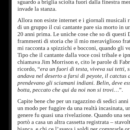
sguardo a briglia sciolta fuori dalla finestra m
invade la stanza.
Allora non esiste internet e i giornali musicali
di un gruppo il cui cantante pare sia morto in 
20 anni prima. Le uniche cose che so di questi 
frammenti di storia che il mio meraviglioso fra
mi racconta a spizzichi e bocconi, quando gli 
Tipo che il cantante dalla voce così tribale e ipn
chiamava Jim Morrison e, cito le parole di Fab
ricordo, “
era un fuori di testa, viveva sui tetti,
andava nel deserto a farsi di peyote, il catctus
prendevano
gli sciamani indiani.
Belin, deve es
botta, peccato che qui da noi non si trovi…
”.
Capite bene che per un ragazzino di sedici anni
un modo per fuggire da una realtà incasinata, u
genere fu quasi una rivelazione. Quando una ser
portò a casa un altra cassetta registrata – stavol
bianca, e chi ce l’aveva i soldi per comprarle or