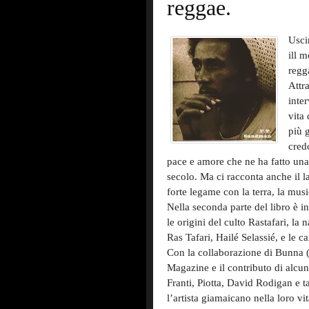
reggae.
Usci
ill 
regg
Attr
inte
vita
più 
cred
pace e amore che ne ha fatto una
secolo. Ma ci racconta anche il lat
forte legame con la terra, la music
Nella seconda parte del libro è i
le origini del culto Rastafari, la
Ras Tafari, Hailé Selassié, e le ca
Con la collaborazione di Bunna (
Magazine e il contributo di alcu
Franti, Piotta, David Rodigan e t
l’artista giamaicano nella loro vi