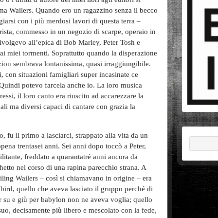
ma Wailers. Quando ero un ragazzino senza il becco
giarsi con i più merdosi lavori di questa terra –
barista, commesso in un negozio di scarpe, operaio in
 rivolgevo all’epica di Bob Marley, Peter Tosh e
ai miei tormenti. Soprattutto quando la disperazione
zion sembrava lontanissima, quasi irraggiungibile.
, con situazioni famigliari super incasinate ce
. Quindi potevo farcela anche io. La loro musica
essi, il loro canto era riuscito ad accarezzare la
guali ma diversi capaci di cantare con grazia la
, fu il primo a lasciarci, strappato alla vita da un
pena trentasei anni. Sei anni dopo toccò a Peter,
ilitante, freddato a quarantatré anni ancora da
etto nel corso di una rapina parecchio strana. A
iling Wailers – così si chiamavano in origine – era
e bird, quello che aveva lasciato il gruppo perché di
r su e giù per babylon non ne aveva voglia; quello
suo, decisamente più libero e mescolato con la fede,