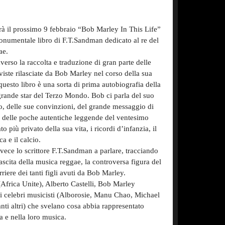
rà il prossimo 9 febbraio “Bob Marley In This Life”
monumentale libro di F.T.Sandman dedicato al re del
ae.
averso la raccolta e traduzione di gran parte delle
rviste rilasciate da Bob Marley nel corso della sua
 questo libro è una sorta di prima autobiografia della
grande star del Terzo Mondo. Bob ci parla del suo
o, delle sue convinzioni, del grande messaggio di
 delle poche autentiche leggende del ventesimo
o più privato della sua vita, i ricordi d’infanzia, il
a e il calcio.
nvece lo scrittore F.T.Sandman a parlare, tracciando
 nascita della musica reggae, la controversa figura del
rriere dei tanti figli avuti da Bob Marley.
Africa Unite), Alberto Castelli, Bob Marley
ni celebri musicisti (Alborosie, Manu Chao, Michael
anti altri) che svelano cosa abbia rappresentato
ta e nella loro musica.