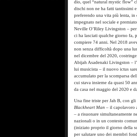
dio, quel “natural mystic flow” che
dischi non ne ha fatti tantissimi 
preferendo una vita più lenta, i
impegnato nel sociale e premiato
Neville O’Riley Livingston – per
ci ha lasciati qualche giorno fa, 
compiere 74 anni. Nel 2018 aveva 
non senza difficoltà dopo una lun
nel dicembre del 2020, costring
Abijah Asadenaki Livingston – l
lui musicista – il nuovo ictus sar
accumulato per la scomparsa dell’
cui stava insieme da quasi 50 ann
da casa nel maggio del 2020 e da 
Una fine triste per Jah B, con gli
Blackh
e
art Man
– il capolavoro 
– a risuonare simultaneamente nell
nazionali o in un contesto comu
(iniziato proprio il giorno della
per salutare uno dei membri fond