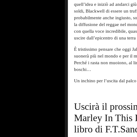
quell’idea e iniziò ad andarci giù
soldi, Blackwell di essere un truf
probabilmente anche ingiusto, so
la diffusione del reggae nel mon
con quella voce incredibile, qua
uscire dall’epicentro di una terr
È tristissimo pensare che oggi J
suonerà più nel mondo e per il m
Perché i rasta non muoiono, al li
boschi…
Un inchino per l’uscita dal palc
Uscirà il pross
Marley In This 
libro di F.T.San