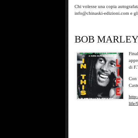
Chi volesse una copia autografat
info@chinaski-edizioni.com e g
BOB MARLEY I
Fina
appr
di F
Con 
Caste
http
life