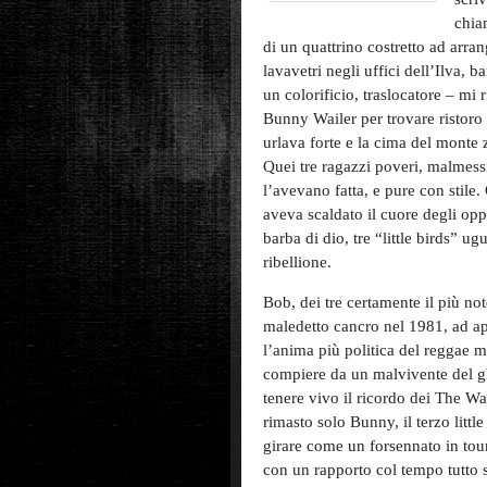
chia
di un quattrino costretto ad arran
lavavetri negli uffici dell’Ilva, 
un colorificio, traslocatore – mi
Bunny Wailer per trovare ristoro 
urlava forte e la cima del monte 
Quei tre ragazzi poveri, malmessi
l’avevano fatta, e pure con stile
aveva scaldato il cuore degli oppr
barba di dio, tre “little birds” u
ribellione.
Bob, dei tre certamente il più noto
maledetto cancro nel 1981, ad ap
l’anima più politica del reggae m
compiere da un malvivente del gh
tenere vivo il ricordo dei The Wa
rimasto solo Bunny, il terzo littl
girare come un forsennato in tou
con un rapporto col tempo tutto 