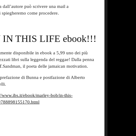
a dall’autore può scrivere una mail a
li spiegheremo come procedere.
N THIS LIFE ebook!!!
lmente disponibile in ebook a 5,99 uno dei più
ezzati libri sulla leggenda del reggae! Dalla penna
.T.Sandman, il poeta delle jamaican motivation.
prefazione di Bunna e postfazione di Alberto
lli.
://www.ibs.it/ebook/marley-bob/in-this-
/9788898155170.html