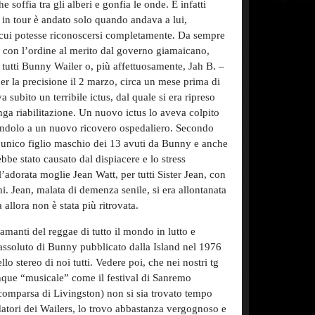
 soffia tra gli alberi e gonfia le onde. E infatti
e in tour è andato solo quando andava a lui,
n cui potesse riconoscersi completamente. Da sempre
 con l’ordine al merito dal governo giamaicano,
 tutti Bunny Wailer o, più affettuosamente, Jah B. –
per la precisione il 2 marzo, circa un mese prima di
subito un terribile ictus, dal quale si era ripreso
ga riabilitazione. Un nuovo ictus lo aveva colpito
endolo a un nuovo ricovero ospedaliero. Secondo
’unico figlio maschio dei 13 avuti da Bunny e anche
ebbe stato causato dal dispiacere e lo stress
adorata moglie Jean Watt, per tutti Sister Jean, con
i. Jean, malata di demenza senile, si era allontanata
allora non è stata più ritrovata.
 amanti del reggae di tutto il mondo in lutto e
assoluto di Bunny pubblicato dalla Island nel 1976
o stereo di noi tutti. Vedere poi, che nei nostri tg
nque “musicale” come il festival di Sanremo
 scomparsa di Livingston) non si sia trovato tempo
atori dei Wailers, lo trovo abbastanza vergognoso e