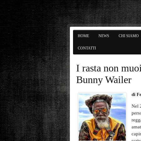
HOME
NEWS
CHI SIAMO
CONTATTI
I rasta non muo
Bunny Wailer
di F
Nel 
pers
regg
amat
capir
scriv