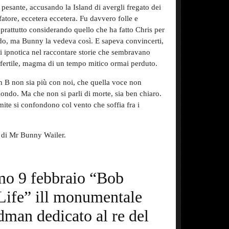
 pesante, accusando la Island di avergli fregato dei
fatore, eccetera eccetera. Fu davvero folle e
prattutto considerando quello che ha fatto Chris per
do, ma Bunny la vedeva così. E sapeva convincerti,
si ipnotica nel raccontare storie che sembravano
a fertile, magma di un tempo mitico ormai perduto.
ah B non sia più con noi, che quella voce non
ondo. Ma che non si parli di morte, sia ben chiaro.
mite si confondono col vento che soffia fra i
o di Mr Bunny Wailer.
imo 9 febbraio “Bob
Life” ill monumentale
dman dedicato al re del