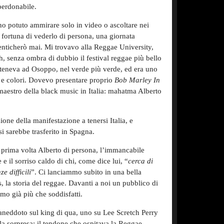
perdonabile.
ho potuto ammirare solo in video o ascoltare nei
 fortuna di vederlo di persona, una giornata
nticherò mai. Mi trovavo alla Reggae University,
, senza ombra di dubbio il festival reggae più bello
i teneva ad Osoppo, nel verde più verde, ed era uno
a e colori. Dovevo presentare proprio
Bob Marley In
maestro della black music in Italia: mahatma Alberto
ione della manifestazione a tenersi Italia, e
i sarebbe trasferito in Spagna.
 prima volta Alberto di persona, l’immancabile
e e il sorriso caldo di chi, come dice lui, “
cerca di
e difficili
”. Ci lanciammo subito in una bella
s, la storia del reggae. Davanti a noi un pubblico di
mo già più che soddisfatti.
aneddoto sul king di qua, uno su Lee Scretch Perry
la sorpresa: il tendone che ospitava la Reggae