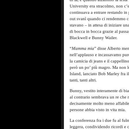
University era stracolmo, non c’
continuava a entrare restando in 
out svanì quando ci rendemmo con
stavano – in attesa di iniziare u
di bocca in bocca grazie al passa
Blackwell e Bunny Wailer.
“
Mamma mia
” disse Alberto me
nell’applauso e incassavamo pure
la camicia di jeans e il cappelli
però un po’ più magro. Ma non l
Island, lanciato Bob Marley fra i
tanti, tanti altri.
Bunny, vestito interamente di bi
al contrario sembrava un re che 
decisamente molto meno affabile
persone abbia visto in vita mia.
La conferenza fra i due fu al ful
leggera, condividendo ricordi e c