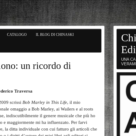
Chi
CATALOGO
IL BLOG DI CHINASKI
Edi
UNA CA
iono: un ricordo di
VERAM
ederico Traversa
2009 scrissi
Bob Marley in This Life
, il mio
onale omaggio a Bob Marley, ai Wailers e al roots
ae, indiscutibilmente il genere musicale che più ho
o e maggiormente mi ha influenzato. Per farvi
e, la ditta individuale con cui fatturo gli articoli che
o o i diritti d’autore dei miei libri agli editori si