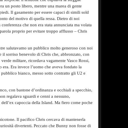
era un posto libero, mentre una marea di gente
piedi. Il gasamento per essere capaci di simili sold
to del motivo di quella ressa. Dietro di noi
na conferenza che non era stata annunciata ma volata
parola proprio per evitare troppo afflusso – Chris
ntre salutavamo un pubblico molto generoso con noi
 il sorriso benevolo di Chris che, abbronzato, con
no verde militare, ricordava vagamente Vasco Rossi,
o era. Era invece l’uomo che aveva fondato la
l pubblico bianco, messo sotto contratto gli U2 e
anco, con bastone d’ordinanza e occhiali a specchio,
non regalava sguardi e cenni a nessuno,
 dell’ex capoccia della Island. Ma fiero come poche
micotone. Il pacifico Chris cercava di mantenerla
uriosità divertenti. Peccato che Bunny non fosse di