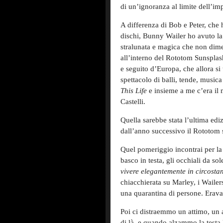
di un’ignoranza al limite dell’im
A differenza di Bob e Peter, che 
dischi, Bunny Wailer ho avuto la
stralunata e magica che non dime
all’interno del Rototom Sunsplash
e seguito d’Europa, che allora s
spettacolo di balli, tende, music
This Life
e insieme a me c’era il 
Castelli.
Quella sarebbe stata l’ultima ediz
dall’anno successivo il Rototom s
Quel pomeriggio incontrai per la
basco in testa, gli occhiali da sol
vivere elegantemente in circostanz
chiacchierata su Marley, i Wailer
una quarantina di persone. Erava
Poi ci distraemmo un attimo, un 
di là, e quando alzammo la testa 