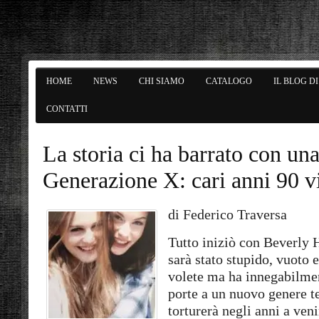
HOME
NEWS
CHI SIAMO
CATALOGO
IL BLOG D
CONTATTI
La storia ci ha barrato con un
Generazione X: cari anni 90 
di Federico Traversa
Tutto iniziò con Beverly 
sarà stato stupido, vuoto 
volete ma ha innegabilmen
porte a un nuovo genere te
torturerà negli anni a veni