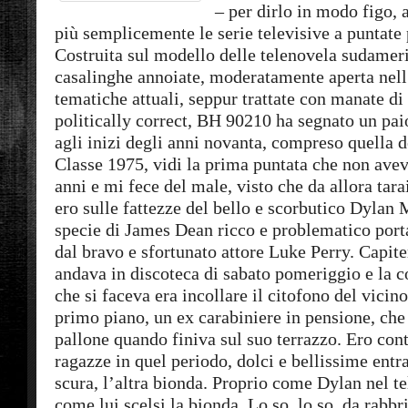
– per dirlo in modo figo, 
più semplicemente le serie televisive a puntate 
Costruita sul modello delle telenovela sudamer
casalinghe annoiate, moderatamente aperta nell
tematiche attuali, seppur trattate con manate di 
politically correct, BH 90210 ha segnato un pai
agli inizi degli anni novanta, compreso quella de
Classe 1975, vidi la prima puntata che non a
anni e mi fece del male, visto che da allora tarai
ero sulle fattezze del bello e scorbutico Dylan
specie di James Dean ricco e problematico port
dal bravo e sfortunato attore Luke Perry. Capite
andava in discoteca di sabato pomeriggio e la c
che si faceva era incollare il citofono del vicin
primo piano, un ex carabiniere in pensione, che 
pallone quando finiva sul suo terrazzo. Ero con
ragazze in quel periodo, dolci e bellissime ent
scura, l’altra bionda. Proprio come Dylan nel te
come lui scelsi la bionda. Lo so, lo so, da rabb