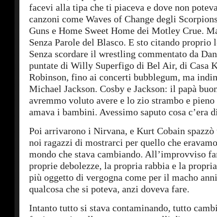
facevi alla tipa che ti piaceva e dove non pote
canzoni come Waves of Change degli Scorpions
Guns e Home Sweet Home dei Motley Crue. Ma
Senza Parole del Blasco. E sto citando proprio l
Senza scordare il wrestling commentato da Dan 
puntate di Willy Superfigo di Bel Air, di Casa 
Robinson, fino ai concerti bubblegum, ma indim
Michael Jackson. Cosby e Jackson: il papà buon
avremmo voluto avere e lo zio strambo e pieno 
amava i bambini. Avessimo saputo cosa c’era 
Poi arrivarono i Nirvana, e Kurt Cobain spazzò 
noi ragazzi di mostrarci per quello che eravamo
mondo che stava cambiando. All’improvviso far
proprie debolezze, la propria rabbia e la propri
più oggetto di vergogna come per il macho anni
qualcosa che si poteva, anzi doveva fare.
Intanto tutto si stava contaminando, tutto cambi