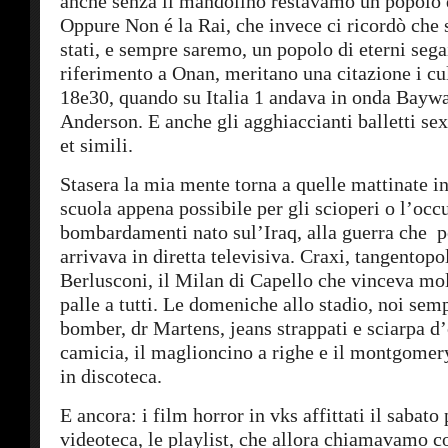
anche senza il mandolino restavamo un popolo d
Oppure Non é la Rai, che invece ci ricordò che
stati, e sempre saremo, un popolo di eterni segai
riferimento a Onan, meritano una citazione i cul
18e30, quando su Italia 1 andava in onda Bayw
Anderson. E anche gli agghiaccianti balletti sex
et simili.
Stasera la mia mente torna a quelle mattinate in 
scuola appena possibile per gli scioperi o l’occ
bombardamenti nato sul’Iraq, alla guerra che p
arrivava in diretta televisiva. Craxi, tangentopol
Berlusconi, il Milan di Capello che vinceva mol
palle a tutti. Le domeniche allo stadio, noi sem
bomber, dr Martens, jeans strappati e sciarpa d
camicia, il maglioncino a righe e il montgomery
in discoteca.
E ancora: i film horror in vks affittati il sabat
videoteca, le playlist, che allora chiamavamo c