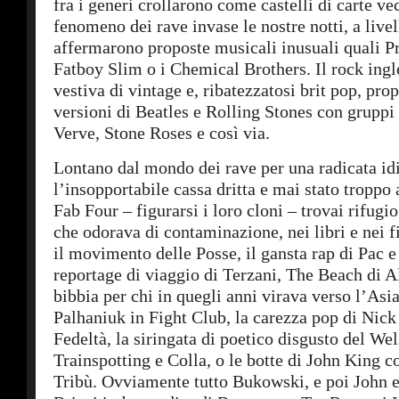
fra i generi crollarono come castelli di carte vec
fenomeno dei rave invase le nostre notti, a live
affermarono proposte musicali inusuali quali P
Fatboy Slim o i Chemical Brothers. Il rock ingl
vestiva di vintage e, ribatezzatosi brit pop, p
versioni di Beatles e Rolling Stones con gruppi 
Verve, Stone Roses e così via.
Lontano dal mondo dei rave per una radicata id
l’insopportabile cassa dritta e mai stato troppo 
Fab Four – figurarsi i loro cloni – trovai rifugi
che odorava di contaminazione, nei libri e nei
il movimento delle Posse, il gansta rap di Pac e
reportage di viaggio di Terzani, The Beach di A
bibbia per chi in quegli anni virava verso l’Asia
Palhaniuk in Fight Club, la carezza pop di Nic
Fedeltà, la siringata di poetico disgusto del Wel
Trainspotting e Colla, o le botte di John King c
Tribù. Ovviamente tutto Bukowski, e poi John e