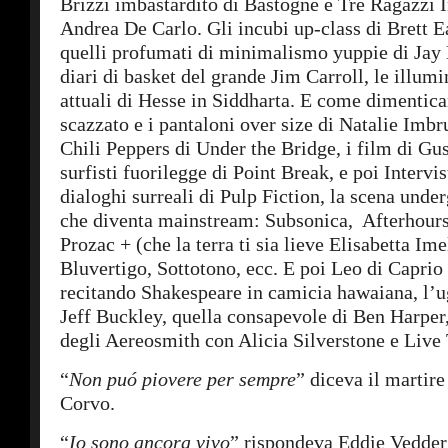
Brizzi imbastardito di Bastogne e Tre Ragazzi
Andrea De Carlo. Gli incubi up-class di Brett Ea
quelli profumati di minimalismo yuppie di Jay
diari di basket del grande Jim Carroll, le illumi
attuali di Hesse in Siddharta. E come dimenticar
scazzato e i pantaloni over size di Natalie Imbr
Chili Peppers di Under the Bridge, i film di Gus
surfisti fuorilegge di Point Break, e poi Intervi
dialoghi surreali di Pulp Fiction, la scena unde
che diventa mainstream: Subsonica, Afterhours,
Prozac + (che la terra ti sia lieve Elisabetta Ime
Bluvertigo, Sottotono, ecc. E poi Leo di Capri
recitando Shakespeare in camicia hawaiana, l’ug
Jeff Buckley, quella consapevole di Ben Harper
degli Aereosmith con Alicia Silverstone e Live
“
Non puó piovere per sempre
” diceva il martir
Corvo.
“
Io sono ancora vivo
” rispondeva Eddie Vedder