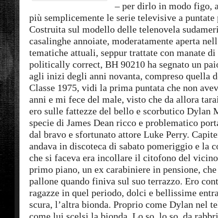
– per dirlo in modo figo, 
più semplicemente le serie televisive a puntate 
Costruita sul modello delle telenovela sudamer
casalinghe annoiate, moderatamente aperta nell
tematiche attuali, seppur trattate con manate di 
politically correct, BH 90210 ha segnato un pai
agli inizi degli anni novanta, compreso quella de
Classe 1975, vidi la prima puntata che non a
anni e mi fece del male, visto che da allora tarai
ero sulle fattezze del bello e scorbutico Dylan
specie di James Dean ricco e problematico port
dal bravo e sfortunato attore Luke Perry. Capite
andava in discoteca di sabato pomeriggio e la c
che si faceva era incollare il citofono del vicin
primo piano, un ex carabiniere in pensione, che 
pallone quando finiva sul suo terrazzo. Ero con
ragazze in quel periodo, dolci e bellissime ent
scura, l’altra bionda. Proprio come Dylan nel te
come lui scelsi la bionda. Lo so, lo so, da rabb