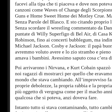
facevi alla tipa che ti piaceva e dove non pote
canzoni come Waves of Change degli Scorpions
Guns e Home Sweet Home dei Motley Crue. Ma
Senza Parole del Blasco. E sto citando proprio l
Senza scordare il wrestling commentato da Dan 
puntate di Willy Superfigo di Bel Air, di Casa 
Robinson, fino ai concerti bubblegum, ma indim
Michael Jackson. Cosby e Jackson: il papà buon
avremmo voluto avere e lo zio strambo e pieno 
amava i bambini. Avessimo saputo cosa c’era 
Poi arrivarono i Nirvana, e Kurt Cobain spazzò 
noi ragazzi di mostrarci per quello che eravamo
mondo che stava cambiando. All’improvviso far
proprie debolezze, la propria rabbia e la propri
più oggetto di vergogna come per il macho anni
qualcosa che si poteva, anzi doveva fare.
Intanto tutto si stava contaminando, tutto cambi