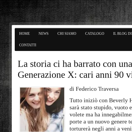
HOME
NEWS
CHI SIAMO
CATALOGO
IL BLOG D
CONTATTI
La storia ci ha barrato con un
Generazione X: cari anni 90 
di Federico Traversa
Tutto iniziò con Beverly 
sarà stato stupido, vuoto 
volete ma ha innegabilmen
porte a un nuovo genere te
torturerà negli anni a veni