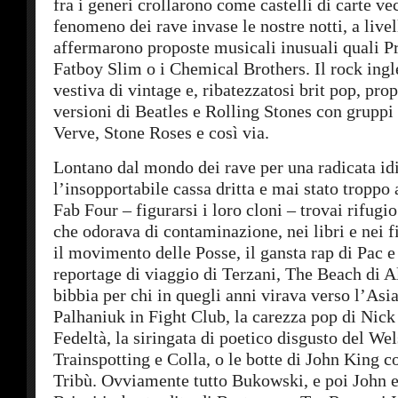
fra i generi crollarono come castelli di carte vec
fenomeno dei rave invase le nostre notti, a live
affermarono proposte musicali inusuali quali P
Fatboy Slim o i Chemical Brothers. Il rock ingl
vestiva di vintage e, ribatezzatosi brit pop, p
versioni di Beatles e Rolling Stones con gruppi 
Verve, Stone Roses e così via.
Lontano dal mondo dei rave per una radicata id
l’insopportabile cassa dritta e mai stato troppo 
Fab Four – figurarsi i loro cloni – trovai rifugi
che odorava di contaminazione, nei libri e nei
il movimento delle Posse, il gansta rap di Pac e
reportage di viaggio di Terzani, The Beach di A
bibbia per chi in quegli anni virava verso l’Asia
Palhaniuk in Fight Club, la carezza pop di Nic
Fedeltà, la siringata di poetico disgusto del Wel
Trainspotting e Colla, o le botte di John King c
Tribù. Ovviamente tutto Bukowski, e poi John e