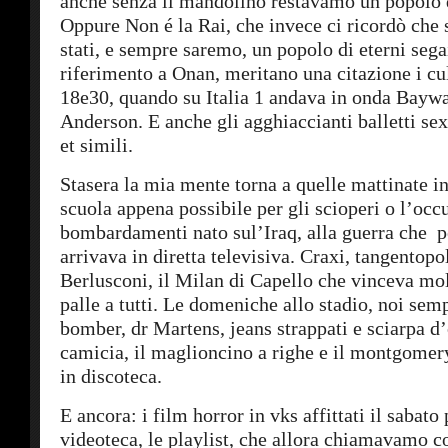
anche senza il mandolino restavamo un popolo d
Oppure Non é la Rai, che invece ci ricordò che
stati, e sempre saremo, un popolo di eterni segai
riferimento a Onan, meritano una citazione i cul
18e30, quando su Italia 1 andava in onda Bayw
Anderson. E anche gli agghiaccianti balletti sex
et simili.
Stasera la mia mente torna a quelle mattinate in 
scuola appena possibile per gli scioperi o l’occ
bombardamenti nato sul’Iraq, alla guerra che p
arrivava in diretta televisiva. Craxi, tangentopol
Berlusconi, il Milan di Capello che vinceva mol
palle a tutti. Le domeniche allo stadio, noi sem
bomber, dr Martens, jeans strappati e sciarpa d
camicia, il maglioncino a righe e il montgomery
in discoteca.
E ancora: i film horror in vks affittati il sabat
videoteca, le playlist, che allora chiamavamo c