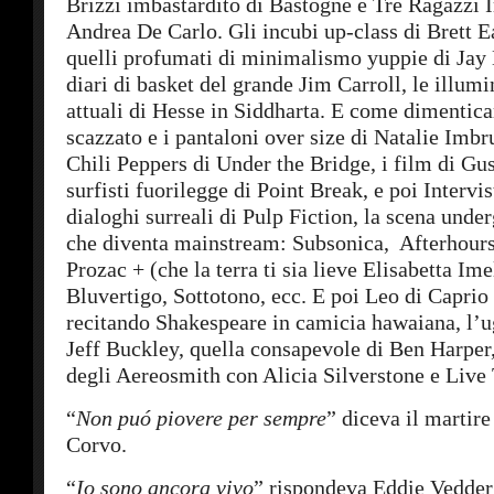
Brizzi imbastardito di Bastogne e Tre Ragazzi
Andrea De Carlo. Gli incubi up-class di Brett Ea
quelli profumati di minimalismo yuppie di Jay
diari di basket del grande Jim Carroll, le illumi
attuali di Hesse in Siddharta. E come dimenticar
scazzato e i pantaloni over size di Natalie Imbr
Chili Peppers di Under the Bridge, i film di Gus
surfisti fuorilegge di Point Break, e poi Intervi
dialoghi surreali di Pulp Fiction, la scena unde
che diventa mainstream: Subsonica, Afterhours,
Prozac + (che la terra ti sia lieve Elisabetta Ime
Bluvertigo, Sottotono, ecc. E poi Leo di Capri
recitando Shakespeare in camicia hawaiana, l’ug
Jeff Buckley, quella consapevole di Ben Harper
degli Aereosmith con Alicia Silverstone e Live
“
Non puó piovere per sempre
” diceva il martir
Corvo.
“
Io sono ancora vivo
” rispondeva Eddie Vedder