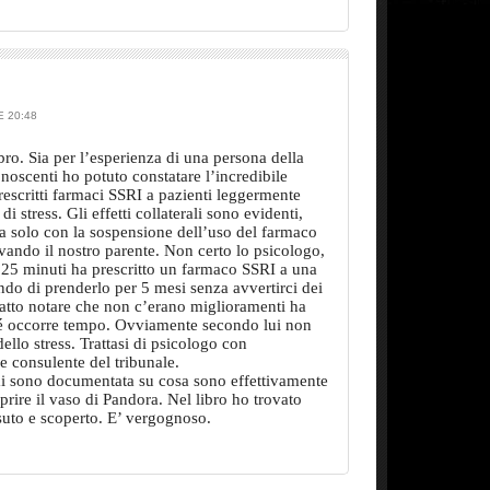
 20:48
bro. Sia per l’esperienza di una persona della
noscenti ho potuto constatare l’incredibile
escritti farmaci SSRI a pazienti leggermente
i stress. Gli effetti collaterali sono evidenti,
ata solo con la sospensione dell’uso del farmaco
ando il nostro parente. Non certo lo psicologo,
 25 minuti ha prescritto un farmaco SSRI a una
ndo di prenderlo per 5 mesi senza avvertirci dei
fatto notare che non c’erano miglioramenti ha
hé occorre tempo. Ovviamente secondo lui non
ello stress. Trattasi di psicologo con
 e consulente del tribunale.
mi sono documentata su cosa sono effettivamente
prire il vaso di Pandora. Nel libro ho trovato
uto e scoperto. E’ vergognoso.