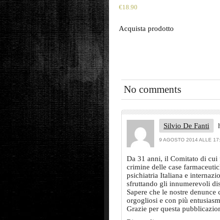
€
18.90
Acquista prodotto
No comments
Silvio De Fanti
9 AGOSTO 2014 ALLE 17
Da 31 anni, il Comitato di cui f
crimine delle case farmaceutic
psichiatria Italiana e internazi
sfruttando gli innumerevoli di
Sapere che le nostre denunce 
orgogliosi e con più entusiasm
Grazie per questa pubblicazio