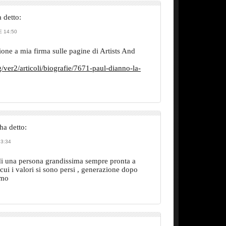
 detto:
 14:50
ione a mia firma sulle pagine di Artists And
/ver2/articoli/biografie/7671-paul-dianno-la-
ha detto:
3:34
, di una persona grandissima sempre pronta a
cui i valori si sono persi , generazione dopo
imo