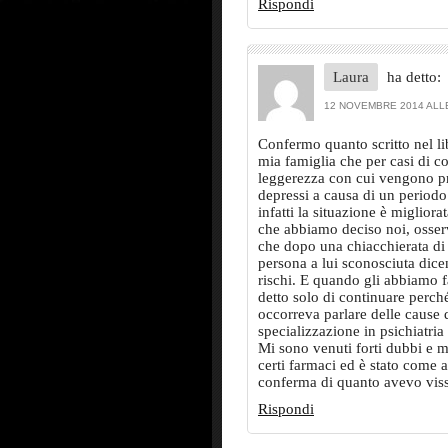
Rispondi
Laura
ha detto:
12 NOVEMBRE 2014 ALLE
Confermo quanto scritto nel li
mia famiglia che per casi di co
leggerezza con cui vengono pr
depressi a causa di un periodo d
infatti la situazione è miglior
che abbiamo deciso noi, osserv
che dopo una chiacchierata di
persona a lui sconosciuta dice
rischi. E quando gli abbiamo 
detto solo di continuare perc
occorreva parlare delle cause d
specializzazione in psichiatria
Mi sono venuti forti dubbi e 
certi farmaci ed è stato come a
conferma di quanto avevo viss
Rispondi