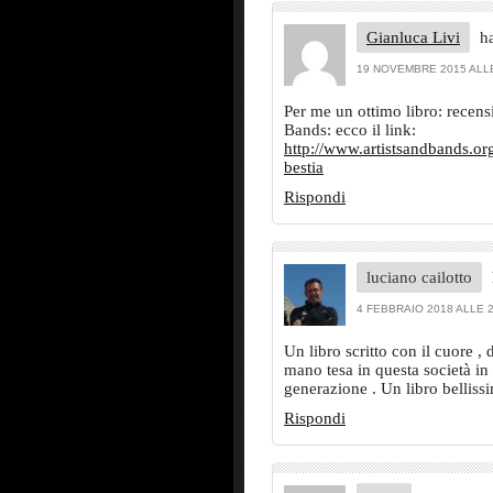
Gianluca Livi
ha
19 NOVEMBRE 2015 ALLE
Per me un ottimo libro: recens
Bands: ecco il link:
http://www.artistsandbands.org
bestia
Rispondi
luciano cailotto
4 FEBBRAIO 2018 ALLE 2
Un libro scritto con il cuore 
mano tesa in questa società in 
generazione . Un libro belliss
Rispondi