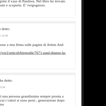
prire il vaso di Pandora. Nel libro ho trovato
uto e scoperto. E’ vergognoso.
 detto:
 14:50
ione a mia firma sulle pagine di Artists And
/ver2/articoli/biografie/7671-paul-dianno-la-
ha detto:
3:34
, di una persona grandissima sempre pronta a
cui i valori si sono persi , generazione dopo
imo