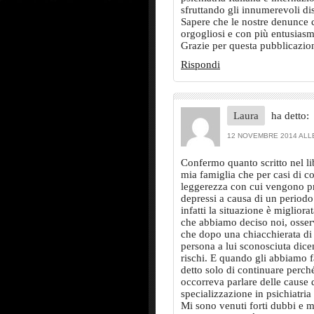
sfruttando gli innumerevoli di
Sapere che le nostre denunce 
orgogliosi e con più entusiasm
Grazie per questa pubblicazio
Rispondi
Laura
ha detto:
12 NOVEMBRE 2014 ALLE
Confermo quanto scritto nel li
mia famiglia che per casi di co
leggerezza con cui vengono pr
depressi a causa di un periodo d
infatti la situazione è miglior
che abbiamo deciso noi, osserv
che dopo una chiacchierata di
persona a lui sconosciuta dice
rischi. E quando gli abbiamo 
detto solo di continuare perc
occorreva parlare delle cause d
specializzazione in psichiatria
Mi sono venuti forti dubbi e 