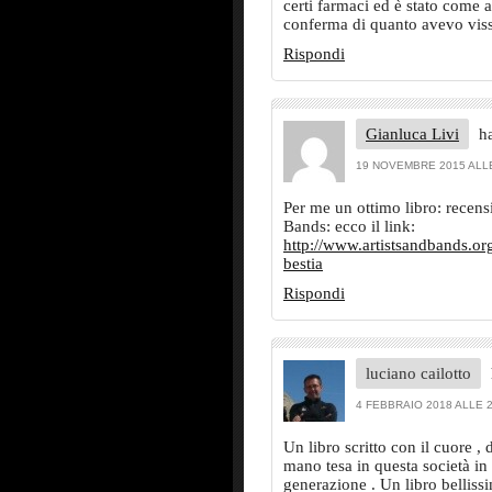
certi farmaci ed è stato come a
conferma di quanto avevo viss
Rispondi
Gianluca Livi
ha
19 NOVEMBRE 2015 ALLE
Per me un ottimo libro: recens
Bands: ecco il link:
http://www.artistsandbands.org
bestia
Rispondi
luciano cailotto
4 FEBBRAIO 2018 ALLE 2
Un libro scritto con il cuore 
mano tesa in questa società in 
generazione . Un libro belliss