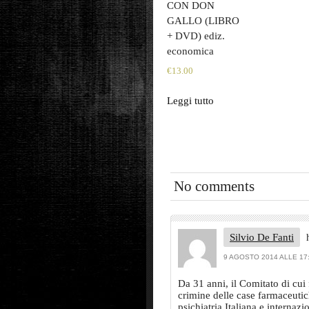
CON DON
GALLO (LIBRO
+ DVD) ediz.
economica
€
13.00
Leggi tutto
No comments
Silvio De Fanti
9 AGOSTO 2014 ALLE 17
Da 31 anni, il Comitato di cui f
crimine delle case farmaceutic
psichiatria Italiana e internazi