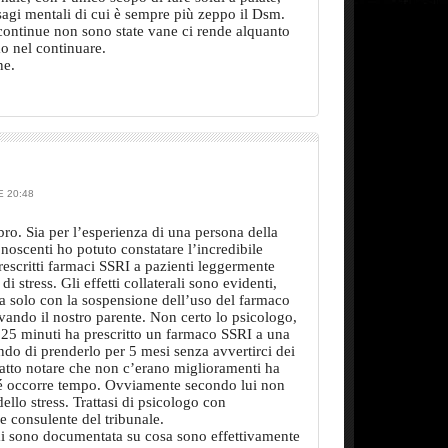
sagi mentali di cui è sempre più zeppo il Dsm.
continue non sono state vane ci rende alquanto
o nel continuare.
ne.
 20:48
bro. Sia per l’esperienza di una persona della
noscenti ho potuto constatare l’incredibile
escritti farmaci SSRI a pazienti leggermente
i stress. Gli effetti collaterali sono evidenti,
ata solo con la sospensione dell’uso del farmaco
ando il nostro parente. Non certo lo psicologo,
 25 minuti ha prescritto un farmaco SSRI a una
ndo di prenderlo per 5 mesi senza avvertirci dei
fatto notare che non c’erano miglioramenti ha
hé occorre tempo. Ovviamente secondo lui non
ello stress. Trattasi di psicologo con
 e consulente del tribunale.
mi sono documentata su cosa sono effettivamente