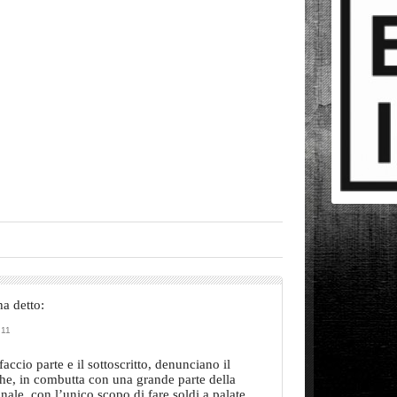
ha detto:
:11
accio parte e il sottoscritto, denunciano il
he, in combutta con una grande parte della
onale, con l’unico scopo di fare soldi a palate,